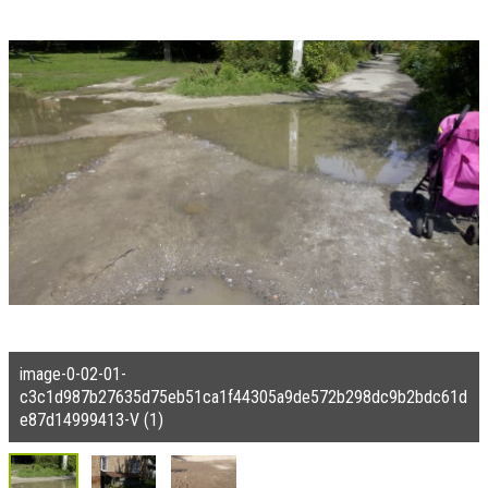
image-0-02-01-
c3c1d987b27635d75eb51ca1f44305a9de572b298dc9b2bdc61d
e87d14999413-V (1)