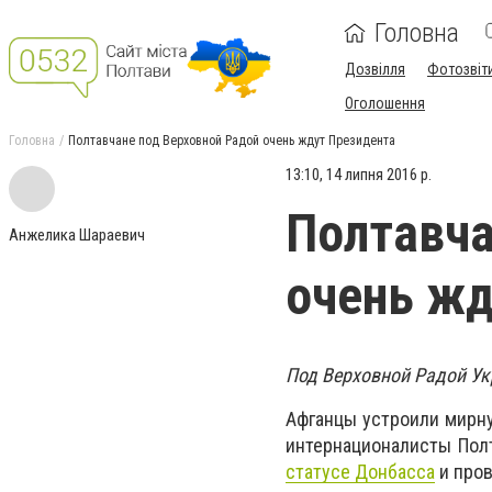
Головна
Дозвілля
Фотозвіт
Оголошення
Головна
Полтавчане под Верховной Радой очень ждут Президента
13:10, 14 липня 2016 р.
Полтавча
Анжелика Шараевич
очень жд
Под Верховной Радой Ук
Афганцы устроили мирну
интернационалисты По
статусе Донбасса
и пров