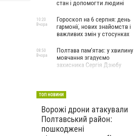
стан і допомогти людині
Гороскоп на 6 серпня: день
10:20
Вчора
гармонії, нових знайомств і
важливих змін у стосунках
Полтава пам’ятає: у хвилину
08:50
Вчора
мовчання згадуємо
захисника Сергія Дзюбу
ТОП НОВИНИ
Ворожі дрони атакували
Полтавський район:
пошкоджені