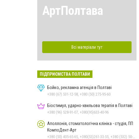
АртПолтава
Всі матеріали тут
ПІДПРИЄМСТВА ПОЛТАВИ
Бойко, рекламна агенція в Полтаві
+380 (67) 531-12-58, +380 (50) 275-95-60
Біостимул, ударно-хвильова терапія в Полтаві
+380 (96) 528-91-07, +380(95)633-40-96
Аполлонія, стоматологічна клініка - студія, ПП
КомпоДент-Арт
+380 (50) 405-65-65, +380(53)261-33-55, +380 (532) 50-88-99