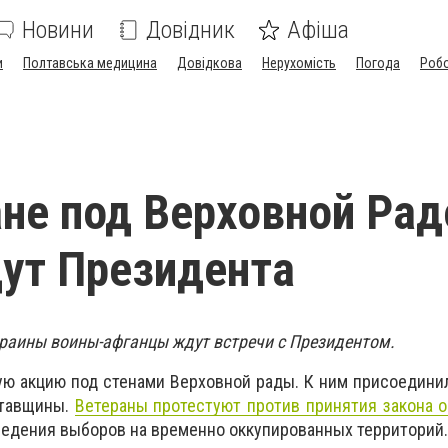
Новини
Довідник
Афіша
и
Полтавська медицина
Довідкова
Нерухомість
Погода
Роб
не под Верховной Рад
ут Президента
раины воины-афганцы ждут встречи с Президентом.
ю акцию под стенами Верховной рады. К ним присоедини
лтавщины.
Ветераны протестуют против принятия закона 
едения выборов на временно оккупированных территорий.