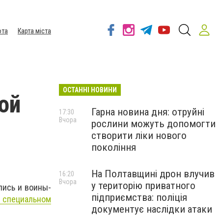
ота
Карта міста
ОСТАННІ НОВИНИ
ой
Гарна новина дня: отруйні
17:30
Вчора
рослини можуть допомогти
створити ліки нового
покоління
На Полтавщині дрон влучив
16:20
Вчора
у територію приватного
лись и воины-
підприємства: поліція
о специальном
документує наслідки атаки