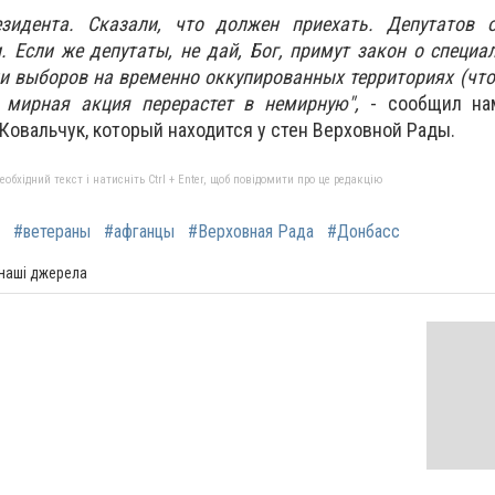
идента. Сказали, что должен приехать. Депутатов 
 Если же депутаты, не дай, Бог, примут закон о специа
и выборов на временно оккупированных территориях (что
 мирная акция перерастет в немирную",
- сообщил на
Ковальчук, который находится у стен Верховной Рады.
бхідний текст і натисніть Ctrl + Enter, щоб повідомити про це редакцію
#ветераны
#афганцы
#Верховная Рада
#Донбасс
 наші джерела