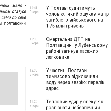
очень мало -
У Полтаві судитимуть
14:41
льном статусе
Вчора
чоловіка, який ошукав матір
 само по себе
загиблого військового на
м полтавский
1,75 млн гривень
Смертельна ДТП на
13:30
Вчора
Полтавщині: у Лубенському
районі загинув пасажир
легковика
У частині Полтави
12:30
Вчора
тимчасово відключили
воду через аварію: перелік
адрес
Тепловий удар у спеку: як
11:20
Вчора
розпізнати небезпечний