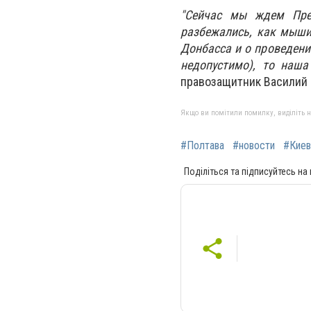
"Сейчас мы ждем През
разбежались, как мыши.
Донбасса и о проведени
недопустимо), то наша
правозащитник Василий 
Якщо ви помітили помилку, виділіть нео
#Полтава
#новости
#Киев
Поділіться та підписуйтесь на