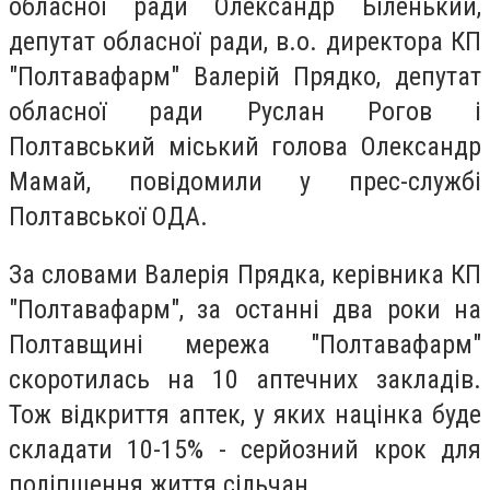
обласної ради Олександр Біленький,
депутат обласної ради, в.о. директора КП
"Полтавафарм" Валерій Прядко, депутат
обласної ради Руслан Рогов і
Полтавський міський голова Олександр
Мамай, повідомили у прес-службі
Полтавської ОДА.
За словами Валерія Прядка, керівника КП
"Полтавафарм", за останні два роки на
Полтавщині мережа "Полтавафарм"
скоротилась на 10 аптечних закладів.
Тож відкриття аптек, у яких націнка буде
складати 10-15% - серйозний крок для
поліпшення життя сільчан.