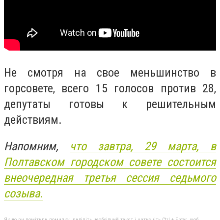
Не смотря на свое меньшинство в
горсовете, всего 15 голосов против 28,
депутаты готовы к решительным
действиям.
Напомним,
что завтра, 29 марта, в
Полтавском городском совете состоится
внеочередная третья сессия седьмого
созыва.
Якщо ви помітили помилку, виділіть необхідний текст і натисніть Ctrl + Enter, щоб