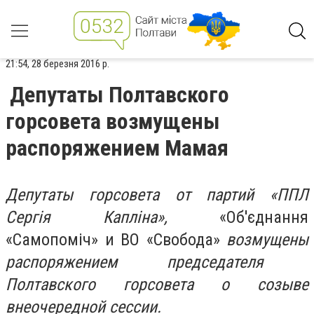
21:54, 28 березня 2016 р.
Депутаты Полтавского
горсовета возмущены
распоряжением Мамая
Депутаты горсовета от партий «ППЛ
Серг
ія
Капл
і
на»
,
«Об'єднання
«Самопоміч» и ВО «Свобода»
возмущены
распоряжением председателя
Полтавского горсовета о
созыв
е
внеочередной сессии
.