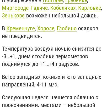
В воскресенье в
Полтаве
,
Гребенке
,
Миргороде
,
Гадяче
,
Кобеляках
,
Карловке
,
Зенькове
возможен небольшой дождь.
В
Кременчуге
,
Хороле
,
Глобино
осадков
не предвидится.
Температура воздуха ночью снизится до
-3…+1, днем столбики термометров
поднимутся до +1…+4 градусов.
Ветер западных, южных и юго-западных
направлений, 4-11 м/с.
Следующая неделя начнется облачно с
прояснениями, местами – небольшой