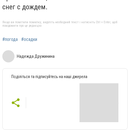
снег с дождем.
Якщо ви помітили помилку, виділіть необхідний текст і натисніть Ctrl + Enter, щоб
повідомити про це редакцію
#погода
#осадки
Надежда Дружинина
Поділіться та підписуйтесь на наші джерела