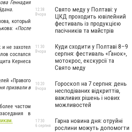
кова Геннадия
Свято меду у Полтаві: у
йдана.
12:38
Вчора
ЦКД проходить ювілейний
ова, который
фестиваль із продукцією
рькова:
«После
пасічників та майстрів
Куди сходити у Полтаві 8–9
 и не захотел
11:30
Вчора
серпня: фестиваль «Ґанок»,
олов сослался
мотокрос, екскурсії та
ащита Кернеса
Свято меду
елей «Правого
Гороскоп на 7 серпня: день
10:20
ня призвали в
Вчора
несподіваних відкриттів,
важливих рішень і нових
можливостей
 более частом
заседания в
никам.
Гарна новина дня: отруйні
17:30
6 серпня
рослини можуть допомогти