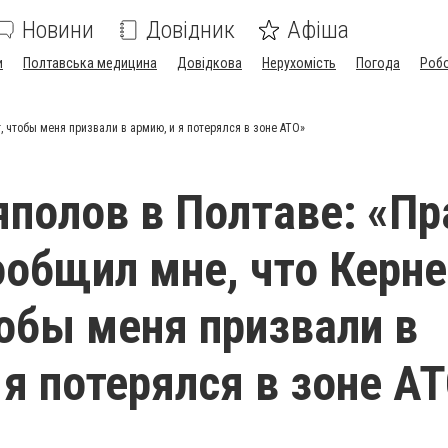
Новини
Довідник
Афіша
и
Полтавська медицина
Довідкова
Нерухомість
Погода
Роб
, чтобы меня призвали в армию, и я потерялся в зоне АТО»
яполов в Полтаве: «П
ообщил мне, что Керне
тобы меня призвали в
 я потерялся в зоне А