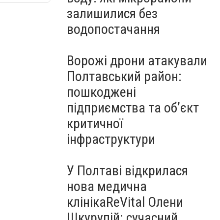
залишилися без
водопостачання
Ворожі дрони атакували
Полтавський район:
пошкоджені
підприємства та об’єкт
критичної
інфраструктури
У Полтаві відкрилася
нова медична
клінікаReVital Олени
Шкурупій: сучасний