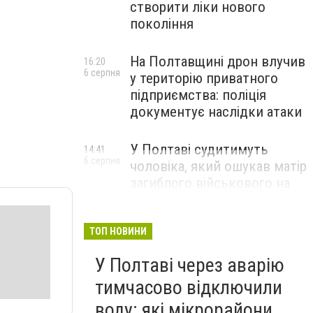
створити ліки нового
покоління
На Полтавщині дрон влучив
16:20
6 серпня
у територію приватного
підприємства: поліція
документує наслідки атаки
У Полтаві судитимуть
14:41
6 серпня
чоловіка, який ошукав матір
загиблого військового на
1,75 млн гривень
ТОП НОВИНИ
У Полтаві через аварію
тимчасово відключили
воду: які мікрорайони