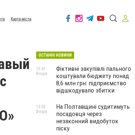
ота
Карта міста
ОСТАННІ НОВИНИ
равый
Фіктивні закупівлі пального
15:41
Вчора
коштували бюджету понад
с
8,6 млн грн: підприємство
відшкодувало збитки
На Полтавщині судитимуть
13:50
ТО»
Вчора
посадовця через
незаконний видобуток
піску