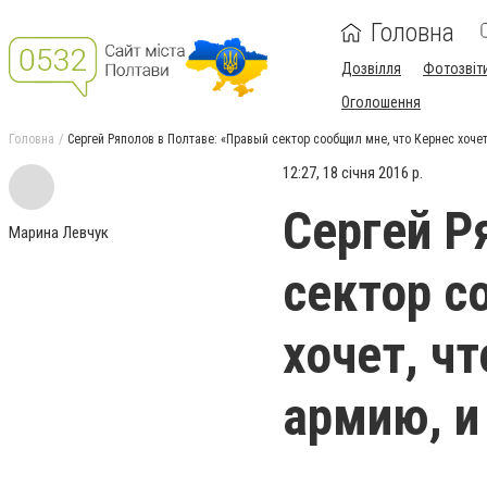
Головна
Дозвілля
Фотозвіт
Оголошення
Головна
Сергей Ряполов в Полтаве: «Правый сектор сообщил мне, что Кернес хочет
12:27, 18 січня 2016 р.
Сергей Р
Марина Левчук
сектор с
хочет, ч
армию, и