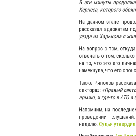
В эти минуты продолжа
Кернеса, которого обви
На данном этапе продо
рассказал адвокатам по
уезда из Харькова я жил
На вопрос о том, откуда
отвечать о том, сколько
на то, что это его лич
намекнула, что его спон
Также Ряполов рассказа
сектора»:
«Правый сектор
армию, и где-то в АТО я 
Напомним, на последне
проведении слушаний
неделю.
Судья утвердил