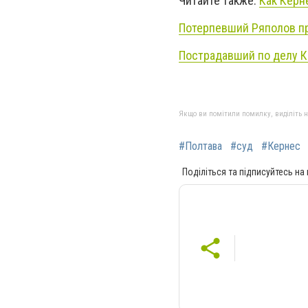
Читайте также:
Как Керн
Потерпевший Ряполов пр
Пострадавший по делу К
Якщо ви помітили помилку, виділіть нео
#Полтава
#суд
#Кернес
Поділіться та підписуйтесь на