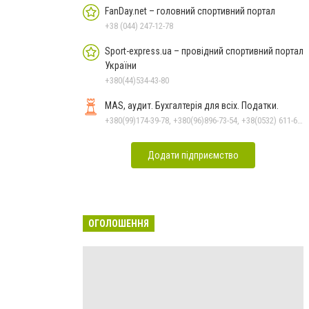
FanDay.net – головний спортивний портал
+38 (044) 247-12-78
Sport-express.ua – провідний спортивний портал
України
+380(44)534-43-80
MAS, аудит. Бухгалтерія для всіх. Податки.
+380(99)174-39-78, +380(96)896-73-54, +38(0532) 611-612
Додати підприємство
ОГОЛОШЕННЯ