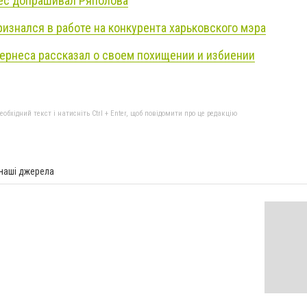
ес допрашивал Ряполова
изнался в работе на конкурента харьковского мэра
ернеса рассказал о своем похищении и избиении
бхідний текст і натисніть Ctrl + Enter, щоб повідомити про це редакцію
 наші джерела