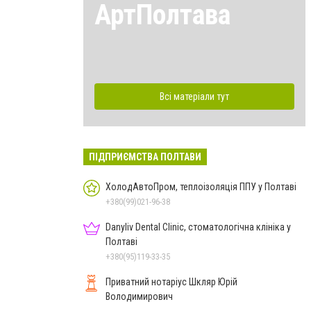
АртПолтава
Всі матеріали тут
ПІДПРИЄМСТВА ПОЛТАВИ
ХолодАвтоПром, теплоізоляція ППУ у Полтаві
+380(99)021-96-38
Danyliv Dental Clinic, стоматологічна клініка у
Полтаві
+380(95)119-33-35
Приватний нотаріус Шкляр Юрій
Володимирович