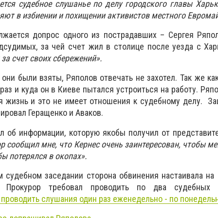
ется судебное слушанье по делу городского главы Харь
няют в избиении и похищении активистов местного Еврома
лжается допрос одного из пострадавших – Сергея Ряпол
дсудимых, за чей счет жил в столице после уезда с Ха
 за счет своих сбережений».
 они были взяты, Ряполов отвечать не захотел. Так же как
 раз и куда он в Киеве пытался устроиться на работу. Ряп
ная жизнь и это не имеет отношения к судебному делу. З
сировал Геращенко и Аваков.
л об информации, которую якобы получил от представит
 сообщил мне, что Кернес очень заинтересован, чтобы ме
бы потерялся в окопах».
м судебном заседании сторона обвинения настаивала на
. Прокурор требовал проводить по два судебных 
 проводить слушания один раз еженедельно - по понедель