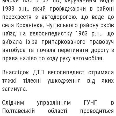
марки ВАЗ 2107 під керуванням водія
1983 р.н., який проїжджаючи в районі
перехрестя з автодорогою, що веде до
села Коханівка, Чутівського району скоїв
наїзд на велосипедистку 1963 р.н., що
виїхала із-за припаркованого праворуч
автобуса та почала перетинати дорогу з
права наліво по ходу руху автомобіля.
Внаслідок ДТП велосипедист отримала
тяжкі тілесні ушкодження від яких
загинула.
Слідчим управлінням ГУНП в
Полтавській області проводиться