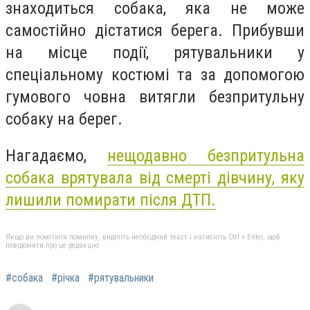
знаходиться собака, яка не може
самостійно дістатися берега. Прибувши
на місце події, рятувальники у
спеціальному костюмі та за допомогою
гумового човна витягли безпритульну
собаку на берег.
Нагадаємо,
нещодавно безпритульна
собака врятувала від смерті дівчину, яку
лишили помирати після ДТП.
Якщо ви помітили помилку, виділіть необхідний текст і натисніть Ctrl + Enter, щоб
повідомити про це редакцію
#собака
#річка
#рятувальники