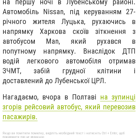
на першу ночі в Лубенському районі.
Автомобіль Nissan, під керуванням 27-
річного жителя Луцька, рухаючись в
напрямку Харкова скоїв зіткнення з
автобусом Man, який рухався в
попутному напрямку. Внаслідок ДТП
водій легкового автомобіля отримав
ЗЧМТ, забій грудної клітини і
доставлений до Лубенської ЦРЛ.
Нагадаємо, вчора в Полтаві
на зупинці
згорів рейсовий автобус, який перевозив
пасажирів.
Якщо ви помітили помилку, виділіть необхідний текст і натисніть Ctrl + Enter, щоб
повідомити про це редакцію