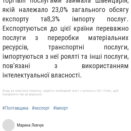
торгівлі послугами займала Швейцарія,
якій належало 23,0% загального обсягу
експорту та8,3% імпорту послуг.
Експортуються до цієї країни переважно
послуги з переробки матеріальних
ресурсів, транспортні послуги,
імпортуються з неї роялті та інші послуги,
пов’язані з використанням
інтелектуальної власності.
Якщо ви помітили помилку, виділіть необхідний текст і натисніть Ctrl + Enter, щоб
повідомити про це редакцію
#Полтавщина
#експорт
#імпорт
Марина Левчук