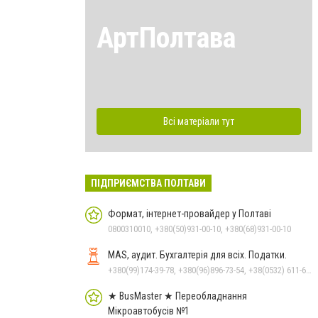
АртПолтава
Всі матеріали тут
ПІДПРИЄМСТВА ПОЛТАВИ
Формат, інтернет-провайдер у Полтаві
0800310010, +380(50)931-00-10, +380(68)931-00-10
MAS, аудит. Бухгалтерія для всіх. Податки.
+380(99)174-39-78, +380(96)896-73-54, +38(0532) 611-612
★ BusMaster ★ Переобладнання
Мікроавтобусів №1