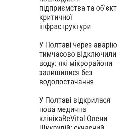
підприємства та об’єкт
критичної
інфраструктури
У Полтаві через аварію
тимчасово відключили
воду: які мікрорайони
залишилися без
водопостачання
У Полтаві відкрилася
нова медична
клінікаReVital Олени
Шкурупій: сучасний