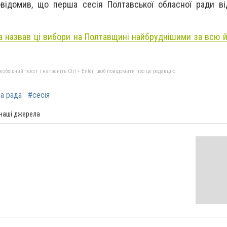
відомив, що перша сесія Полтавської обласної ради ві
 назвав ці вибори на Полтавщині найбруднішими за всю й
бхідний текст і натисніть Ctrl + Enter, щоб повідомити про це редакцію
а рада
#сесія
 наші джерела