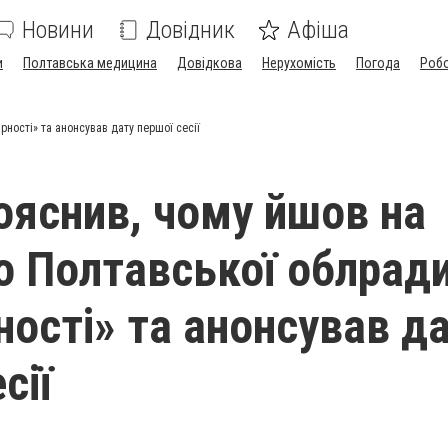
Новини
Довідник
Афіша
и
Полтавська медицина
Довідкова
Нерухомість
Погода
Роб
ності» та анонсував дату першої сесії
ояснив, чому йшов на
о Полтавської облради
ності» та анонсував д
сії