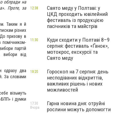
до облради на
Свято меду у Полтаві: у
а». Проте, за
12:38
ЦКД проходить ювілейний
фестиваль із продукцією
им. Таким я й
пасічників та майстрів
спискам різних
. До призову в
Куди сходити у Полтаві 8–9
11:30
в помічником-
серпня: фестиваль «Ґанок»,
вибори партій
мотокрос, екскурсії та
а вибори від
Свято меду
и одразу два
Гороскоп на 7 серпня: день
10:20
й. За словами
несподіваних відкриттів,
важливих рішень і нових
можливостей
себе візьмуть
 «БПП» і думки
Гарна новина дня: отруйні
17:30
Вчора
рослини можуть допомогти