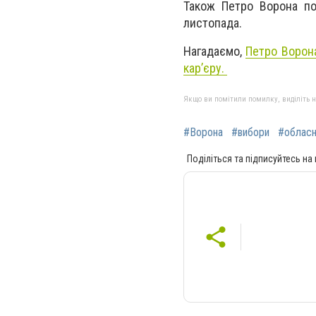
Також Петро Ворона по
листопада.
Нагадаємо,
Петро Ворона
кар’єру.
Якщо ви помітили помилку, виділіть нео
#Ворона
#вибори
#обласн
Поділіться та підписуйтесь на