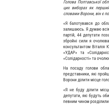
Голова Полтавської об
цих виборах як перший
словами Ворони, він є п
«Я балотувався до обла
залишаюсь. Я думаю всім
партій, 44 депутати поз
збройні сили я очолюва
консультантом Віталія 
«УДАР» та «Солідарні
«Солідарності» та очолю
На посаду голови обла
представники, які пройш
Ворони ділити місце голо
«Я не буду ділити місц
депутати, які будуть об
певним чином розділилис