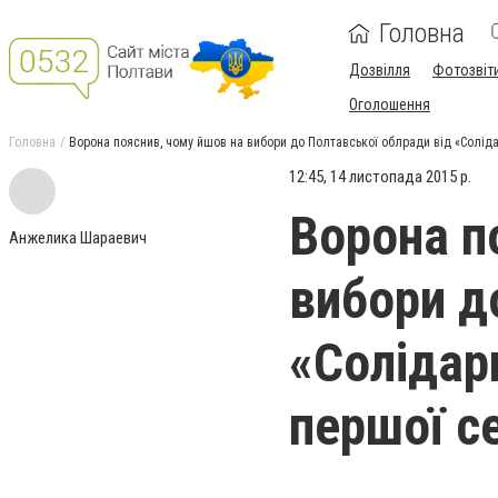
Головна
Дозвілля
Фотозвіт
Оголошення
Головна
Ворона пояснив, чому йшов на вибори до Полтавської облради від «Солідар
12:45, 14 листопада 2015 р.
Ворона п
Анжелика Шараевич
вибори д
«Солідар
першої се