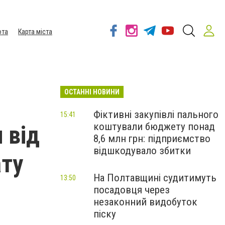
ота
Карта міста
ОСТАННІ НОВИНИ
Фіктивні закупівлі пального
15:41
коштували бюджету понад
 від
8,6 млн грн: підприємство
відшкодувало збитки
ату
На Полтавщині судитимуть
13:50
посадовця через
незаконний видобуток
піску