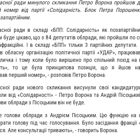
ласної ради минулого скликання Петро Ворона пройшов 
 номер від партії «Солідарність. Блок Петра Порошенк
озапартійним.
сної ради в складі «БПП: Солідарність» як позапартійн
 буде цікаво, що з 84 депутатів облради, які пройшли по 
афракційні. І в складі «БПП» тільки 3 партійних депутати
в обласну організацію політичної партії «УДАР», працюва
Кличка і тому коли було вирішено про спільний похід на 
сть», то це була принципова позиція, що я йшов н
вав перший номер», - розповів Петро Ворона.
сної ради нового скликання висунули свої кандидатур
ли від «Солідарності» - Петро Ворона та Андрій Пісоцьки
ви облради з Пісоцьким він не буде.
е голови облради з Андрієм Пісоцьким. Цю функцію на 
ирати голову під час голосування. Було засідання фракції
я. Але консультації тривають», - говорить Ворона.