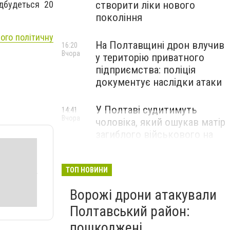
дбудеться 20
створити ліки нового
покоління
ого політичну
На Полтавщині дрон влучив
16:20
Вчора
у територію приватного
підприємства: поліція
документує наслідки атаки
У Полтаві судитимуть
14:41
Вчора
чоловіка, який ошукав матір
загиблого військового на
1,75 млн гривень
ТОП НОВИНИ
Ворожі дрони атакували
Полтавський район:
пошкоджені