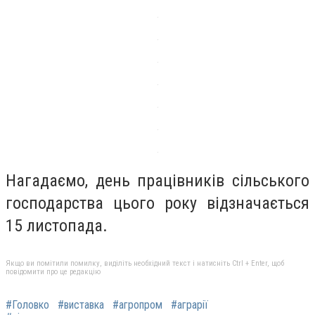
Нагадаємо, день працівників сільського
господарства цього року відзначається
15 листопада.
Якщо ви помітили помилку, виділіть необхідний текст і натисніть Ctrl + Enter, щоб
повідомити про це редакцію
#Головко
#виставка
#агропром
#аграрії