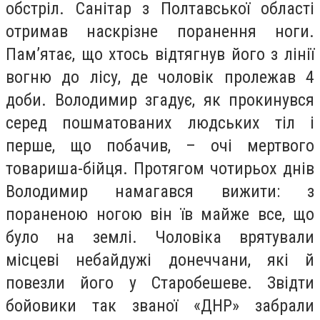
обстріл. Санітар з Полтавської області
отримав наскрізне поранення ноги.
Пам’ятає, що хтось відтягнув його з лінії
вогню до лісу, де чоловік пролежав 4
доби. Володимир згадує, як прокинувся
серед пошматованих людських тіл і
перше, що побачив, – очі мертвого
товариша-бійця. Протягом чотирьох днів
Володимир намагався вижити: з
пораненою ногою він їв майже все, що
було на землі. Чоловіка врятували
місцеві небайдужі донеччани, які й
повезли його у Старобешеве. Звідти
бойовики так званої «ДНР» забрали