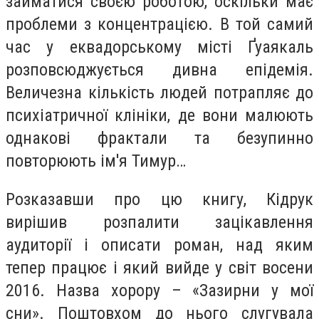
займатися своєю роботою, оскільки має
проблеми з концентрацією. В той самий
час у еквадорському місті Ґуаякаль
розповсюджується дивна епідемія.
Величезна кількість людей потрапляє до
психіатричної клініки, де вони малюють
однакові фрактали та безупинно
повторюють ім'я Тимур…
Розказавши про цю книгу, Кідрук
вирішив розпалити зацікавлення
аудиторії і описати роман, над яким
тепер працює і який вийде у світ восени
2016. Назва хорору – «Зазирни у мої
сни». Поштовхом до нього слугувала