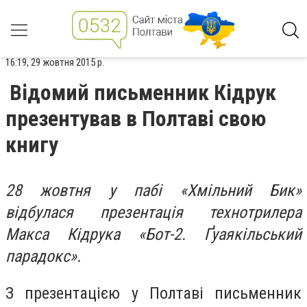
16:19, 29 жовтня 2015 р.
Відомий письменник Кідрук
презентував в Полтаві свою
книгу
28 жовтня у пабі «Хмільний Бик»
відбулася презентація технотрилера
Макса Кідрука «Бот-2. Ґуаякільський
парадокс».
З презентацією у Полтаві письменник