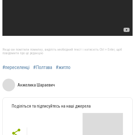
Якщо ви помітили помилку, виділіть необхідний текст і натисніть Ctrl + Enter, щоб
повідомити про це редакцію
#переселенці
#Полтава
#житло
Анжелика Шараевич
Поділіться та підписуйтесь на наші джерела