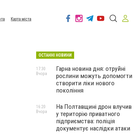
ота
Карта міста
ОСТАННІ НОВИНИ
Гарна новина дня: отруйні
17:30
Вчора
рослини можуть допомогти
створити ліки нового
покоління
На Полтавщині дрон влучив
16:20
Вчора
у територію приватного
підприємства: поліція
документує наслідки атаки