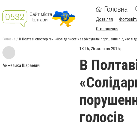
Головна
Дозвілля
Фотозвіт
Оголошення
Головна
В Полтаві спостерігачі «Солідарності» зафіксували порушення під час під
13:16, 26 жовтня 2015 р.
В Полтаві
Анжелика Шараевич
«Солідар
порушенн
голосів