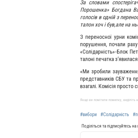
За словами спостерігач
Порошенка» Богдана Ва
голосів в одній з перен
талон хоч і був,але на н
З переносної урни комі
порушення, почали рахув
«Солідарність»-Блок Пе
талоні печатка з’явилася
«Ми зробили зауваження 
представників СБУ та пр
взагалі. Комісія просто 
Якщо ви помітили помилку, виділіть нео
#вибори
#Солідарність
#п
Поділіться та підписуйтесь на