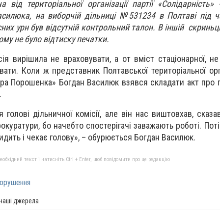
а від територіальної організації партії «Солідарність»
силюка, на виборчій дільниці №531234 в Полтаві під ч
осних урн був відсутній контрольний талон. В іншій скринь
ьому не було відтиску печатки.
сія вирішила не враховувати, а от вміст стаціонарної, н
ати. Коли ж представник Полтавської територіальної орган
тра Порошенка» Богдан Василюк взявся складати акт про 
.
голові дільничної комісії, але він нас виштовхав, сказа
окуратури, бо начебто спостерігачі заважають роботі. Пот
сидить і чекає голову», – обурюється Богдан Василюк.
бхідний текст і натисніть Ctrl + Enter, щоб повідомити про це редакцію
орушення
 наші джерела