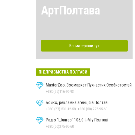
АртПолтава
Всі матеріали тут
ПІДПРИЄМСТВА ПОЛТАВИ
MasterZoo, Зоомаркет Пухнастих Особистостей
+380(95)116-96-93
Бойко, рекламна агенція в Полтаві
+380 (67) 531-12-58, +380 (50) 275-95-60
Радіо "Шлягер" 105,0 ФМ у Полтаві
+380(50)275-95-60