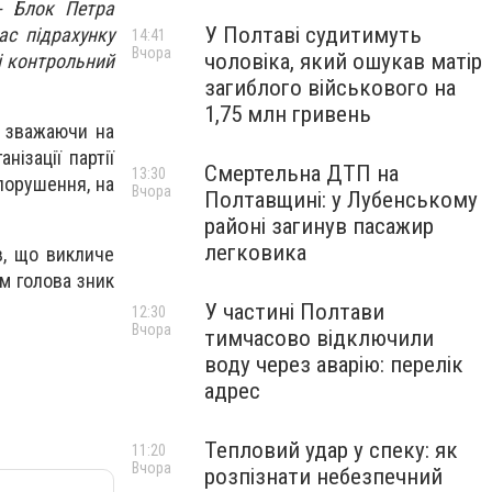
 - Блок Петра
У Полтаві судитимуть
ас підрахунку
14:41
Вчора
чоловіка, який ошукав матір
ці контрольний
загиблого військового на
1,75 млн гривень
е зважаючи на
ізації партії
Смертельна ДТП на
13:30
порушення, на
Вчора
Полтавщині: у Лубенському
районі загинув пасажир
легковика
в, що викличе
ім голова зник
У частині Полтави
12:30
Вчора
тимчасово відключили
воду через аварію: перелік
адрес
Тепловий удар у спеку: як
11:20
Вчора
розпізнати небезпечний