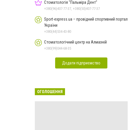
Стоматологія "Пальміра Дент"
+380(96)407-77-37, +380(50)407-77-37
Sport-express.ua – провідний спортивний портал
України
+380(44)534-43-80
Стоматологічний центр на Алмазній
+380(99)044-68-35
Додати підприємство
ОГОЛОШЕННЯ