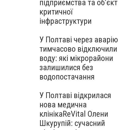
підприємства та об’єкт
критичної
інфраструктури
У Полтаві через аварію
тимчасово відключили
воду: які мікрорайони
залишилися без
водопостачання
У Полтаві відкрилася
нова медична
клінікаReVital Олени
Шкурупій: сучасний