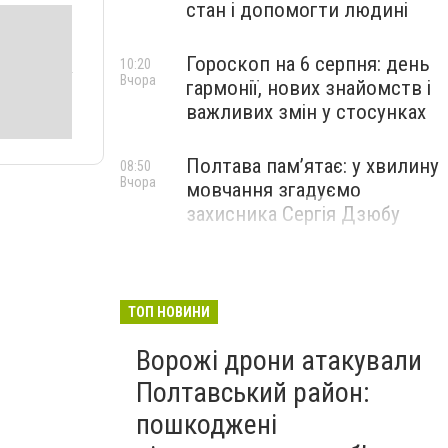
стан і допомогти людині
Гороскоп на 6 серпня: день
10:20
Вчора
гармонії, нових знайомств і
важливих змін у стосунках
Полтава пам’ятає: у хвилину
08:50
Вчора
мовчання згадуємо
захисника Сергія Дзюбу
ТОП НОВИНИ
Ворожі дрони атакували
Полтавський район:
пошкоджені