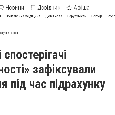
Новини
Довідник
Афіша
и
Полтавська медицина
Довідкова
Нерухомість
Погода
Роб
рахунку голосів
 спостерігачі
ності» зафіксували
я під час підрахунку