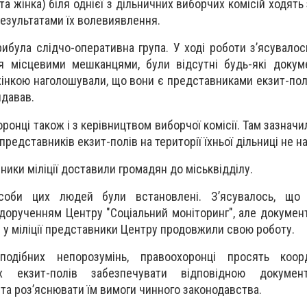
 та жінка) біля однієї з дільничних виборчих комісій ходять
результатами їх волевиявлення.
рибула слідчо-оперативна група. У ході роботи з’ясувалос
я місцевими мешканцями, були відсутні будь-які докум
 жінкою наголошували, що вони є представниками екзит-пол
идавав.
ронці також і з керівництвом виборчої комісії. Там зазнач
редставників екзит-полів на території їхньої дільниці не н
ники міліції доставили громадян до міськвідділу.
соби цих людей були встановлені. З’ясувалось, що
дорученням Центру "Соціальний моніторинг", але документі
я у міліції представники Центру продовжили свою роботу.
дібних непорозумінь, правоохоронці просять коор
них екзит-полів забезпечувати відповідною докумен
 та роз’яснювати їм вимоги чинного законодавства.