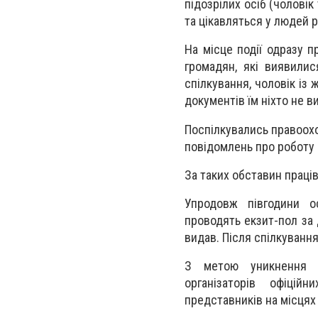
підозрілих осіб (чоловік
та цікавляться у людей 
На місце події одразу п
громадян, які виявилис
спілкування, чоловік із
документів їм ніхто не в
Поспілкувались правоохо
повідомлень про роботу п
За таких обставин праців
Упродовж півгодини о
проводять екзит-пол за 
видав. Після спілкуванн
З метою уникнення по
організаторів офіцій
представників на місцях