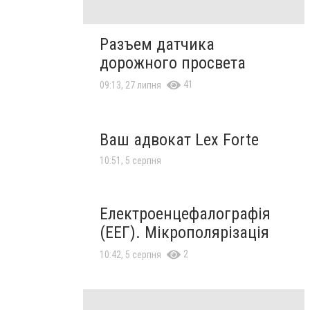
Разъем датчика
дорожного просвета
41
09:13, 27 липня
Ваш адвокат Lex Forte
10:51, 5 серпня
Електроенцефалографія
(ЕЕГ). Мікрополярізація
2
10:42, 5 серпня