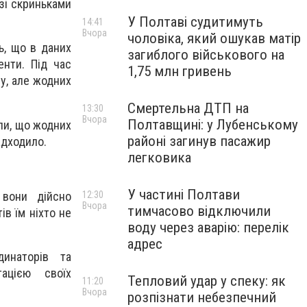
 зі скриньками
У Полтаві судитимуть
14:41
Вчора
чоловіка, який ошукав матір
ь, що в даних
загиблого військового на
енти. Під час
1,75 млн гривень
у, але жодних
Смертельна ДТП на
13:30
Вчора
Полтавщині: у Лубенському
или, що жодних
районі загинув пасажир
адходило.
легковика
У частині Полтави
 вони дійсно
12:30
Вчора
тимчасово відключили
в їм ніхто не
воду через аварію: перелік
адрес
динаторів та
тацією своїх
Тепловий удар у спеку: як
11:20
Вчора
розпізнати небезпечний