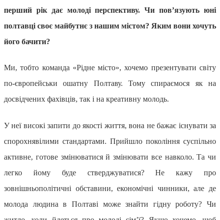
перший рік дає молоді перспективу. Чи пов’язують юні
полтавці своє майбутнє з нашим містом? Яким вони хочуть
його бачити?
Ми, тобто команда «Рідне місто», хочемо презентувати світу
по-європейськи ошатну Полтаву. Тому спираємося як на
досвідчених фахівців, так і на креативну молодь.
У неї високі запити до якості життя, вона не бажає існувати за
спорохнявілими стандартами. Прийшло покоління суспільно
активне, готове змінюватися й змінювати все навколо. Та чи
легко йому буде стверджуватися? Не кажу про
зовнішньополітичні обставини, економічні чинники, але де
молода людина в Полтаві може знайти гідну роботу? Чи
житло, коли йдеться про молоді сім
’
ї? Якщо хочемо, щоб