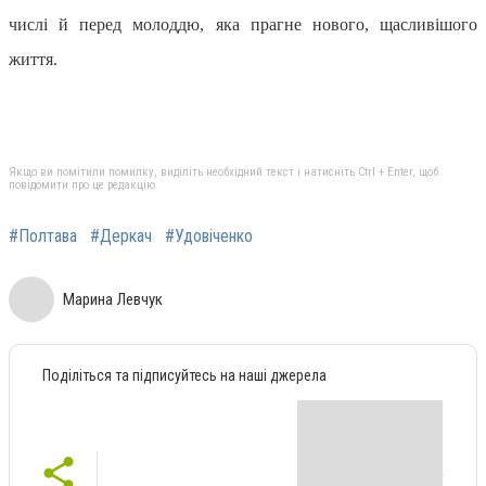
числі й перед молоддю, яка прагне нового, щасливішого
життя.
Якщо ви помітили помилку, виділіть необхідний текст і натисніть Ctrl + Enter, щоб
повідомити про це редакцію
#Полтава
#Деркач
#Удовіченко
Марина Левчук
Поділіться та підписуйтесь на наші джерела