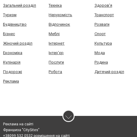
Загальний розділ
Техніка
Здоров'я
Туризм
Нерухомість
Транспорт
Будівництво
Відпочинок
Розваги
Бізнес
Меблі
Спорт
Жіночий розділ
Інтернет
Культура
Економіка
Інтер'єр
Мода
Кулінарія
Послуги
Родина
Подорожі
Робота
Дитячий розділ
Реклама
Реклама на сайті
Франшиза "CitySites"
+38099 532 0532 розміщення на сайті