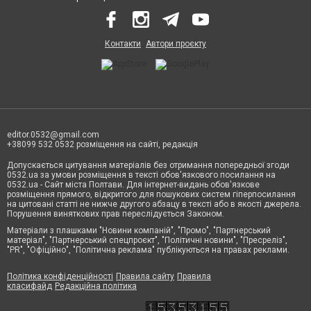
Контакти
Автори проєкту
editor.0532@gmail.com
+38099 532 0532 розміщення на сайті, редакція
Допускається цитування матеріалів без отримання попередньої згоди
0532.ua за умови розміщення в тексті обов'язкового посилання на
0532.ua - Сайт міста Полтави. Для інтернет-видань обов'язкове
розміщення прямого, відкритого для пошукових систем гіперпосилання
на цитовані статті не нижче другого абзацу в тексті або в якості джерела.
Порушення виняткових прав переслідується Законом.
Матеріали з плашками "Новини компаній", "Промо", "Партнерський
матеріал", "Партнерський спецпроєкт", "Політичні новини", "Пресреліз",
"PR", "Офіційно", "Політична реклама" публікуються на правах реклами.
Політика конфіденційності
Правила сайту
Правила
класифайд
Редакційна політика