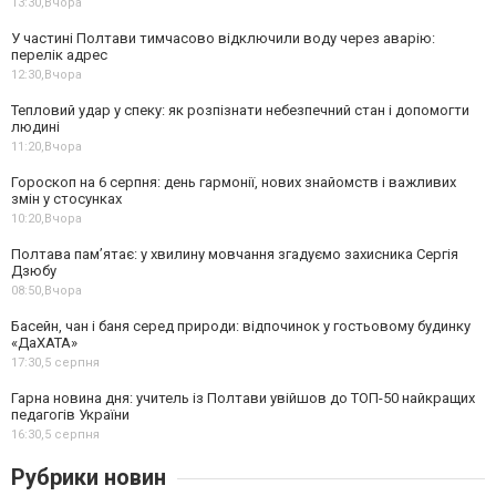
13:30,
Вчора
У частині Полтави тимчасово відключили воду через аварію:
перелік адрес
12:30,
Вчора
Тепловий удар у спеку: як розпізнати небезпечний стан і допомогти
людині
11:20,
Вчора
Гороскоп на 6 серпня: день гармонії, нових знайомств і важливих
змін у стосунках
10:20,
Вчора
Полтава пам’ятає: у хвилину мовчання згадуємо захисника Сергія
Дзюбу
08:50,
Вчора
Басейн, чан і баня серед природи: відпочинок у гостьовому будинку
«ДаХАТА»
17:30,
5 серпня
Гарна новина дня: учитель із Полтави увійшов до ТОП-50 найкращих
педагогів України
16:30,
5 серпня
Рубрики новин