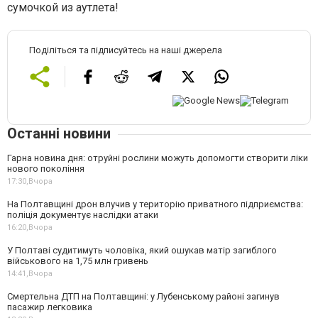
сумочкой из аутлета!
Поділіться та підписуйтесь на наші джерела
Останні новини
Гарна новина дня: отруйні рослини можуть допомогти створити ліки
нового покоління
17:30,
Вчора
На Полтавщині дрон влучив у територію приватного підприємства:
поліція документує наслідки атаки
16:20,
Вчора
У Полтаві судитимуть чоловіка, який ошукав матір загиблого
військового на 1,75 млн гривень
14:41,
Вчора
Смертельна ДТП на Полтавщині: у Лубенському районі загинув
пасажир легковика