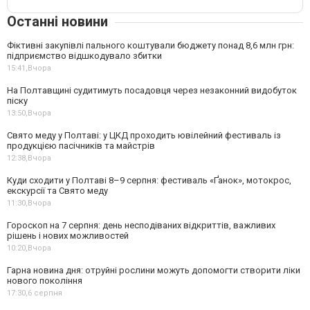
Останні новини
Фіктивні закупівлі пального коштували бюджету понад 8,6 млн грн:
підприємство відшкодувало збитки
15:41,
Вчора
На Полтавщині судитимуть посадовця через незаконний видобуток
піску
13:50,
Вчора
Свято меду у Полтаві: у ЦКД проходить ювілейний фестиваль із
продукцією пасічників та майстрів
12:38,
Вчора
Куди сходити у Полтаві 8–9 серпня: фестиваль «Ґанок», мотокрос,
екскурсії та Свято меду
11:30,
Вчора
Гороскоп на 7 серпня: день несподіваних відкриттів, важливих
рішень і нових можливостей
10:20,
Вчора
Гарна новина дня: отруйні рослини можуть допомогти створити ліки
нового покоління
17:30,
6 серпня