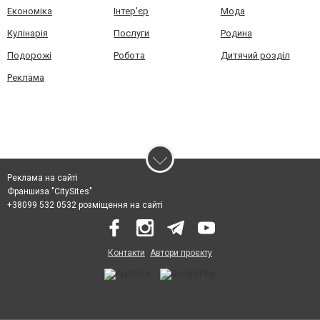
Економіка
Інтер'єр
Мода
Кулінарія
Послуги
Родина
Подорожі
Робота
Дитячий розділ
Реклама
Реклама на сайті
Франшиза "CitySites"
+38099 532 0532 розміщення на сайті
Контакти
Автори проєкту