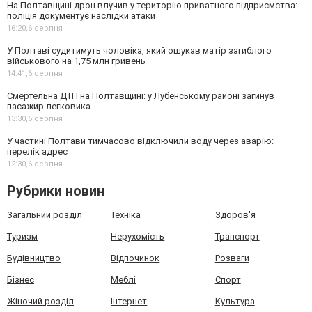
На Полтавщині дрон влучив у територію приватного підприємства:
поліція документує наслідки атаки
16:20,
6 серпня
У Полтаві судитимуть чоловіка, який ошукав матір загиблого
військового на 1,75 млн гривень
14:41,
6 серпня
Смертельна ДТП на Полтавщині: у Лубенському районі загинув
пасажир легковика
13:30,
6 серпня
У частині Полтави тимчасово відключили воду через аварію:
перелік адрес
12:30,
6 серпня
Рубрики новин
Загальний розділ
Техніка
Здоров'я
Туризм
Нерухомість
Транспорт
Будівництво
Відпочинок
Розваги
Бізнес
Меблі
Спорт
Жіночий розділ
Інтернет
Культура