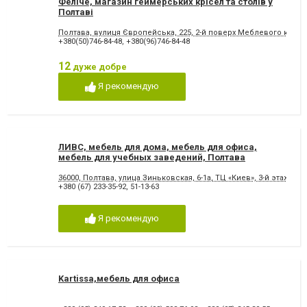
Феліче, магазин геймерських крісел та столів у
Полтаві
Полтава, вулиця Європейська, 225, 2-й поверх Меблевого кварт
+380(50)746-84-48
,
+380(96)746-84-48
12
дуже добре
Я рекомендую
ЛИВС, мебель для дома, мебель для офиса,
мебель для учебных заведений, Полтава
36000, Полтава, улица Зиньковская, 6-1а, ТЦ «Киев», 3-й этаж
+380 (67) 233-35-92
,
51-13-63
Я рекомендую
Kartissa,мебель для офиса