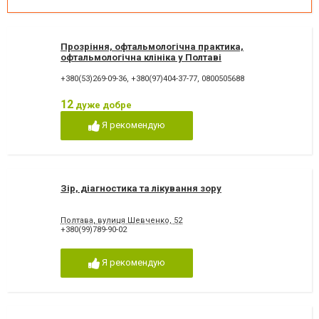
Прозріння, офтальмологічна практика,
офтальмологічна клініка у Полтаві
+380(53)269-09-36
,
+380(97)404-37-77
,
0800505688
12
дуже добре
Я рекомендую
Зір, діагностика та лікування зору
Полтава, вулиця Шевченко, 52
+380(99)789-90-02
Я рекомендую