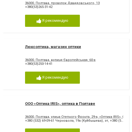
36000, Полтава, провулок Давидовського, 13
+380(53)265-31-42
Я рекомендую
Люксоптика, магазин оптики
36000, Полтава, вулиця Європейськая, 60-а
+380(53)250-14-41
Я рекомендую
ООО «Оптика IRIS», оптика в Полтаве
36000, Полтава, улица Степного Фронта, 29-а, «Оптика IRIS», ООО
+380 (532) 69-09-61 Черновола, 19а (Куйбышева), эт
,
+380 (532) 63-23-87