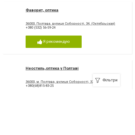
Фаворит, оптика
36000, Полтава, вулиця Соборності, 34, (Октябрьская)
+380 (532) 56-59-24
Я рекомендую
Неостиль,оптика у Полтаві
Фільтри
36000, м. Полтава, вулиця Соборності, 32
+380(68)815-83-25
Я рекомендую
Салон Оптика VISIO LUX, салон оптики в Полтаві