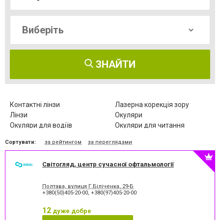
ЗНАЙТИ
Контактні лінзи
Лазерна корекція зору
Лінзи
Окуляри
Окуляри для водіїв
Окуляри для читання
Окуліст
Окуліст
Сортувати:
за рейтингом
за переглядами
Оправи
Офтальмологія
Світогляд, центр сучасної офтальмології
Полтава, вулиця Г.Біліченка, 29-Б
+380(50)405-20-00
,
+380(97)405-20-00
12
дуже добре