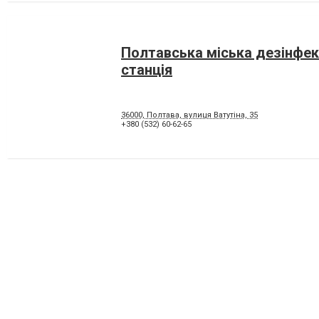
Полтавська міська дезінфек
станція
36000, Полтава, вулиця Ватутіна, 35
+380 (532) 60-62-65