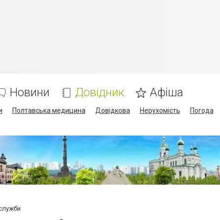
Новини
Довідник
Афіша
и
Полтавська медицина
Довідкова
Нерухомість
Погода
 служби