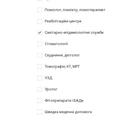
Психолог, психіатр, психотерапевт
Реабілітаційні центри
Санітарно-епідеміологічні служби
Стоматології
Схуднення, дієтолог
Томографія, КТ, МРТ
УЗД
Уролог
Фітопрепарати і БАДи
Швидка медична допомога