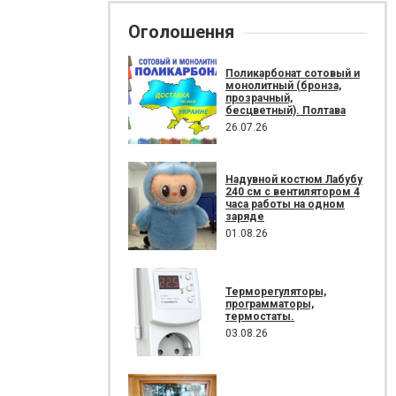
Оголошення
Поликарбонат сотовый и
монолитный (бронза,
прозрачный,
бесцветный). Полтава
26.07.26
Надувной костюм Лабубу
240 см с вентилятором 4
часа работы на одном
заряде
01.08.26
Терморегуляторы,
программаторы,
термостаты.
03.08.26