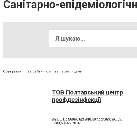
Санітарно-епідеміологіч
Сортувати:
за рейтингом
за переглядами
ТОВ Полтавський центр
профдезінфекції
36000, Полтава, вулиця Європейська, 155
+380(50)327-70-02