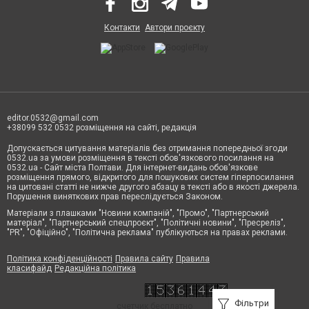
Контакти
Автори проєкту
editor.0532@gmail.com
+38099 532 0532 розміщення на сайті, редакція
Допускається цитування матеріалів без отримання попередньої згоди
0532.ua за умови розміщення в тексті обов'язкового посилання на
0532.ua - Сайт міста Полтави. Для інтернет-видань обов'язкове
розміщення прямого, відкритого для пошукових систем гіперпосилання
на цитовані статті не нижче другого абзацу в тексті або в якості джерела.
Порушення виняткових прав переслідується Законом.
Матеріали з плашками "Новини компаній", "Промо", "Партнерський
матеріал", "Партнерський спецпроєкт", "Політичні новини", "Пресреліз",
"PR", "Офіційно", "Політична реклама" публікуються на правах реклами.
Політика конфіденційності
Правила сайту
Правила
класифайд
Редакційна політика
Фільтри
счетчик бесплатно