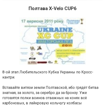
Полтава X-Velo CUP6
8-ой этап Любительского Кубка Украины по Кросс-
кантри.
Вставайте витязи земли Полтавской, ибо грядёт битва
знатная, за золото, за серебро да за бронзу. Уже
готовятся полки воинов отважных на конях всё
карбоновых, в лайкровую кольчугу колбасы