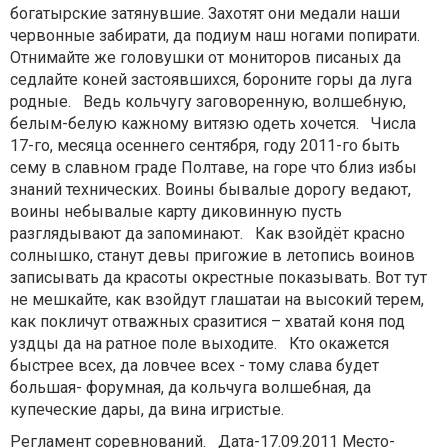
богатырские затянувшие. Захотят они медали наши
червонные забирати, да подиум наш ногами попирати.
Отнимайте же головушки от мониторов писаных да
седлайте коней застоявшихся, бороните горы да луга
родные. Ведь кольчугу заговоренную, волшебную,
белым-белую кажному витязю одеть хочется. Числа
17-го, месяца осеннего сентября, году 2011-го быть
сему в славном граде Полтаве, на горе что близ избы
знаний технических. Воины бывалые дорогу ведают,
воины небывалые карту диковинную пусть
разглядывают да запоминают. Как взойдёт красно
солнышко, станут девы пригожие в летопись воинов
записывать да красоты окрестные показывать. Вот тут
не мешкайте, как взойдут глашатаи на высокий терем,
как покличут отважных сразитися – хватай коня под
уздцы да на ратное поле выходите. Кто окажется
быстрее всех, да ловчее всех - тому слава будет
большая- форумная, да кольчуга волшебная, да
купеческие дары, да вина игристые.
Регламент соревнований. Дата-17.09.2011 Место-