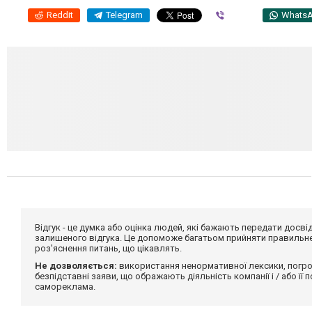
Reddit
Telegram
Viber
Whats
Відгук - це думка або оцінка людей, які бажають передати дос
залишеного відгука. Це допоможе багатьом прийняти правильне 
роз'яснення питань, що цікавлять.
Не дозволяється:
використання ненормативної лексики, погро
безпідставні заяви, що ображають діяльність компанії і / або її
самореклама.