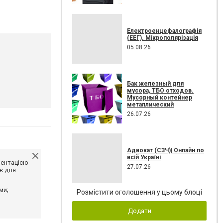
Електроенцефалографія
(ЕЕГ). Мікрополярізація
05.08.26
Бак железный для
мусора, ТБО отходов.
Мусорный контейнер
металлический
26.07.26
Адвокат (СЗЧ)| Онлайн по
всій Україні
ментацією
27.07.26
ж для
ми;
Розмістити оголошення у цьому блоці
Додати