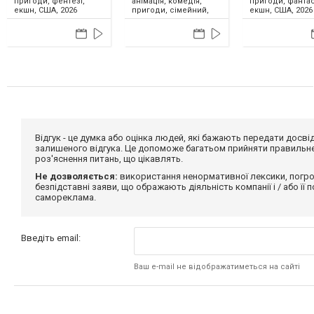
анімація, комедія,
пригоди, фентезі,
пригоди, фантас
пригоди, сімейний,
екшн, США, 2026
екшн, США, 2026
США, 2026
Відгук - це думка або оцінка людей, які бажають передати дос
залишеного відгука. Це допоможе багатьом прийняти правильне 
роз'яснення питань, що цікавлять.
Не дозволяється:
використання ненормативної лексики, погро
безпідставні заяви, що ображають діяльність компанії і / або її
самореклама.
Введіть email:
Ваш e-mail не відображатиметься на сайті