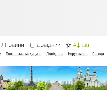
Новини
Довідник
Афіша
и
Полтавська медицина
Довідкова
Нерухомість
Погода