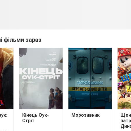
ші фільми зараз
ук:
Кінець Оук-
Морозивник
Щен
Стріт
патр
Дин