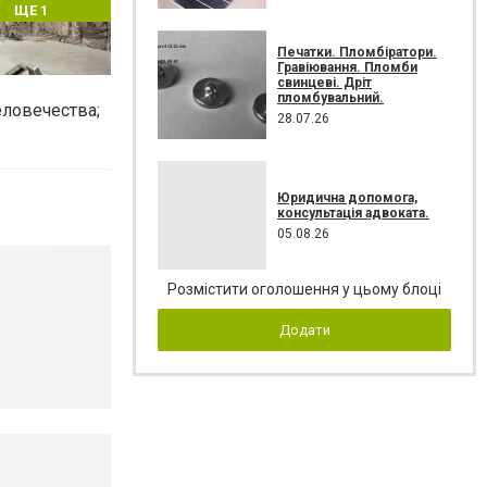
ЩЕ 1
Печатки. Пломбіратори.
Гравіювання. Пломби
свинцеві. Дріт
пломбувальний.
еловечества;
28.07.26
Юридична допомога,
консультація адвоката.
05.08.26
Розмістити оголошення у цьому блоці
Додати