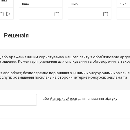
тика,
Кіно
Кіно
Кіно
Рецензія
від або враження іншим користувачам нашого сайту з обов'язковою аргу
рішення. Коментарі призначені для спілкування та обговорення, а тако
з або образ; безпосереднє порівняння з іншими конкуруючими компанія
 послуги; розміщення посилань на сторонні інтернет-ресурси; реклама та
або
Авторизуйтесь
для написання відгуку