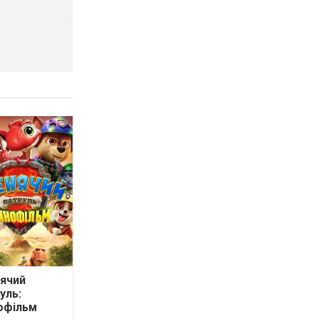
ячий
уль:
офільм