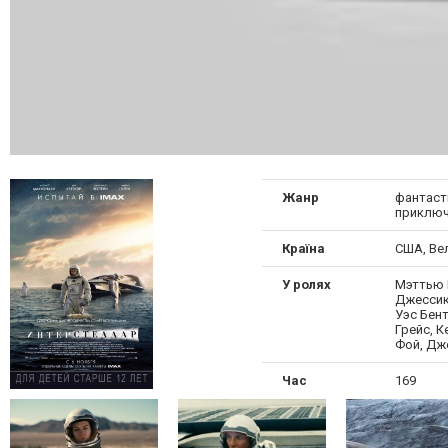
Жанр
фантасти
приключ
Країна
США, Ве
У ролях
Мэттью 
Джессика
Уэс Бент
Грейс, 
Фой, Дж
Час
169