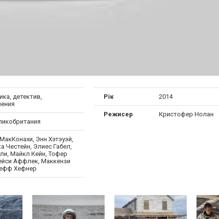
ка, детектив,
Рік
2014
ения
Режисер
Кристофер Нолан
ликобритания
МакКонахи, Энн Хэтэуэй,
 Честейн, Элиес Габел,
ли, Майкл Кейн, Тофер
Кейси Аффлек, Маккензи
ефф Хефнер