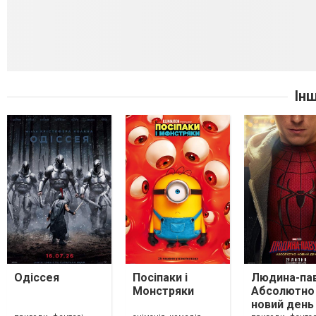
Ін
Одіссея
Посіпаки і
Людина-пав
Монстряки
Абсолютно
новий день