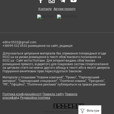
Контакти
Автори проєкту
editor.0532@gmail.com
+38099 532 0532 розміщення на сайті, редакція
Допускається цитування матеріалів без отримання попередньої згоди
0532.ua за умови розміщення в тексті обов'язкового посилання на
0532.ua - Сайт міста Полтави. Для інтернет-видань обов'язкове
розміщення прямого, відкритого для пошукових систем гіперпосилання
на цитовані статті не нижче другого абзацу в тексті або в якості джерела.
Порушення виняткових прав переслідується Законом.
Матеріали з плашками "Новини компаній", "Промо", "Партнерський
матеріал", "Партнерський спецпроєкт", "Політичні новини", "Пресреліз",
"PR", "Офіційно", "Політична реклама" публікуються на правах реклами.
Політика конфіденційності
Правила сайту
Правила
класифайд
Редакційна політика
Фільтри
счетчик бесплатно