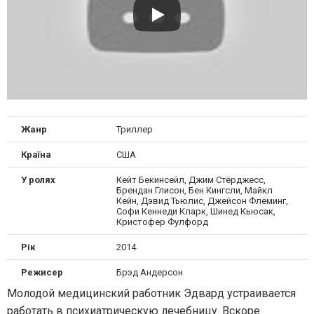
Жанр
Триллер
Країна
США
У ролях
Кейт Бекинсейл, Джим Стёрджесс,
Брендан Глисон, Бен Кингсли, Майкл
Кейн, Дэвид Тьюлис, Джейсон Флеминг,
Софи Кеннеди Кларк, Шинед Кьюсак,
Кристофер Фулфорд
Рік
2014
Режисер
Брэд Андерсон
Молодой медицинский работник Эдвард устраивается
работать в психиатрическую лечебницу. Вскоре