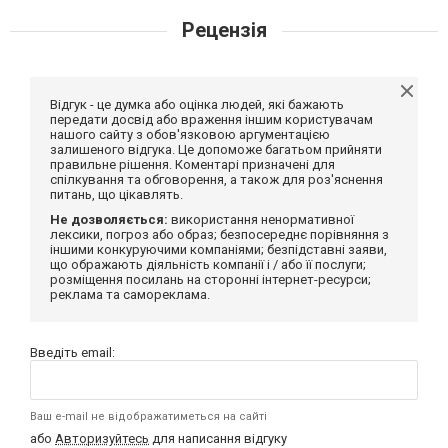
Рецензія
Відгук - це думка або оцінка людей, які бажають
передати досвід або враження іншим користувачам
нашого сайту з обов'язковою аргументацією
залишеного відгука. Це допоможе багатьом прийняти
правильне рішення. Коментарі призначені для
спілкування та обговорення, а також для роз'яснення
питань, що цікавлять.
Не дозволяється:
використання ненормативної
лексики, погроз або образ; безпосереднє порівняння з
іншими конкуруючими компаніями; безпідставні заяви,
що ображають діяльність компанії і / або її послуги;
розміщення посилань на сторонні інтернет-ресурси;
реклама та самореклама.
Введіть email:
Ваш e-mail не відображатиметься на сайті
або
Авторизуйтесь
для написання відгуку