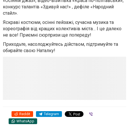
«Осінній джаз», відео-візитівка «Краса по-полтавськи»,
конкурс талантів «Здивуй нас!» , дефіле «Народний
стайл».
Яскраві костюми, осінні пейзажі, сучасна музика та
хореографія від кращих колективів міста… І це далеко
не все! Приємні сюрпризи ще попереду!
Приходьте, насолоджуйтесь дійством, підтримуйте та
обирайте свою Наталку!
Reddit
Telegram
Viber
WhatsApp