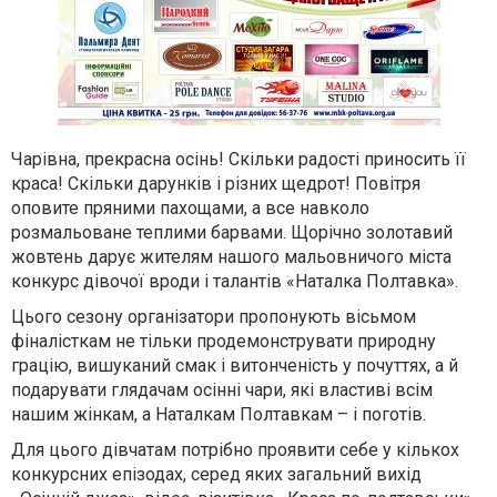
Чарівна, прекрасна осінь! Скільки радості приносить її
краса! Скільки дарунків і різних щедрот! Повітря
оповите пряними пахощами, а все навколо
розмальоване теплими барвами. Щорічно золотавий
жовтень дарує жителям нашого мальовничого міста
конкурс дівочої вроди і талантів «Наталка Полтавка».
Цього сезону організатори пропонують вісьмом
фіналісткам не тільки продемонструвати природну
грацію, вишуканий смак і витонченість у почуттях, а й
подарувати глядачам осінні чари, які властиві всім
нашим жінкам, а Наталкам Полтавкам – і поготів.
Для цього дівчатам потрібно проявити себе у кількох
конкурсних епізодах, серед яких загальний вихід