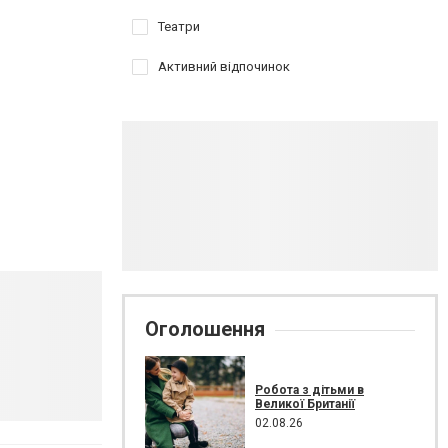
Театри
Активний відпочинок
Оголошення
Робота з дітьми в
Великої Британії
02.08.26