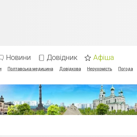
Новини
Довідник
Афіша
и
Полтавська медицина
Довідкова
Нерухомість
Погода