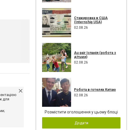
Стажировка в США
(Internship USA)
02.08.26
Au pair Іспанія (робота з
дітьми)
02.08.26
Робота в готелях Китаю
ментацією
02.08.26
ж для
ми;
Розмістити оголошення у цьому блоці
Додати