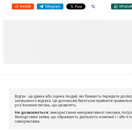
Reddit
Telegram
Viber
Whats
Відгук - це думка або оцінка людей, які бажають передати дос
залишеного відгука. Це допоможе багатьом прийняти правильне 
роз'яснення питань, що цікавлять.
Не дозволяється:
використання ненормативної лексики, погро
безпідставні заяви, що ображають діяльність компанії і / або її
самореклама.