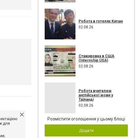
Робота в готелях Китаю
02.08.26
Стажировка в США
(Internship USA)
02.08.26
Робота вчителем
англійської мови у
Таїланді
02.08.26
ментацією
Розмістити оголошення у цьому блоці
ж для
Додати
ми;