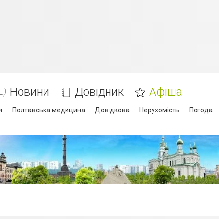
Новини
Довідник
Афіша
и
Полтавська медицина
Довідкова
Нерухомість
Погода