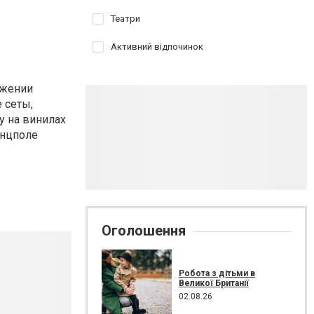
Театри
Активний відпочинок
яжении
 сеты,
у на винилах
танцполе
Оголошення
Робота з дітьми в
Великої Британії
02.08.26