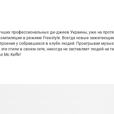
 лучших профессиональных ди-джеев Украины, уже на прот
компиляции в режиме Freestyle. Всегда новые зажигающие
троения у собравшихся в клубе людей. Проигрывая музык
се эти стили в своем сете, никогда не заставляет людей на 
 Mc Keffir!