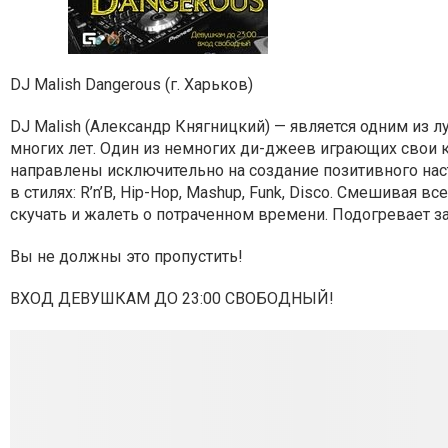
DJ Malish Dangerous (г. Харьков)
DJ Malish (Александр Княгницкий) — является одним из
многих лет. Один из немногих ди-джеев играющих свои 
направлены исключительно на создание позитивного нас
в стилях: R’n’B, Hip-Hop, Mashup, Funk, Disco. Смешивая в
скучать и жалеть о потраченном времени. Подогревает зал
Вы не должны это пропустить!
ВХОД ДЕВУШКАМ ДО 23:00 СВОБОДНЫЙ!