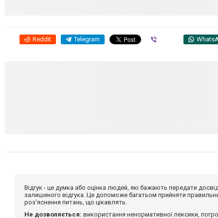
Reddit
Telegram
Viber
Whats
Відгук - це думка або оцінка людей, які бажають передати дос
залишеного відгука. Це допоможе багатьом прийняти правильне 
роз'яснення питань, що цікавлять.
Не дозволяється:
використання ненормативної лексики, погро