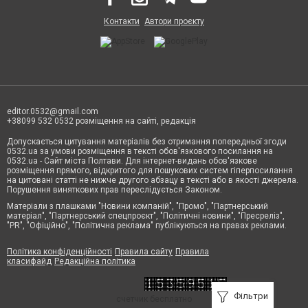
Контакти
Автори проєкту
editor.0532@gmail.com
+38099 532 0532 розміщення на сайті, редакція
Допускається цитування матеріалів без отримання попередньої згоди
0532.ua за умови розміщення в тексті обов'язкового посилання на
0532.ua - Сайт міста Полтави. Для інтернет-видань обов'язкове
розміщення прямого, відкритого для пошукових систем гіперпосилання
на цитовані статті не нижче другого абзацу в тексті або в якості джерела.
Порушення виняткових прав переслідується Законом.
Матеріали з плашками "Новини компаній", "Промо", "Партнерський
матеріал", "Партнерський спецпроєкт", "Політичні новини", "Пресреліз",
"PR", "Офіційно", "Політична реклама" публікуються на правах реклами.
Політика конфіденційності
Правила сайту
Правила
класифайд
Редакційна політика
Фільтри
счетчик бесплатно