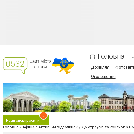
Головна
Дозвілля
Фотозвіт
Оголошення
2
Наші спецпроєкти
Головна
Афіша
Активний відпочинок
До страусів та конячок з П