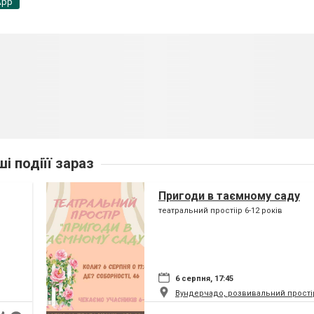
App
ші подіїї зараз
Пригоди в таємному саду
театральний простіір 6-12 років
6 серпня, 17:45
Вундерчадо, розвивальний прості