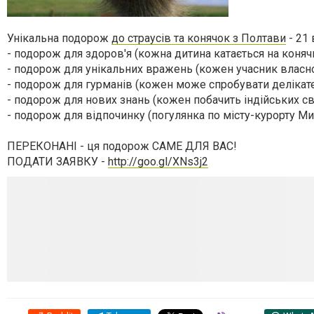
Унікальна подорож
до страусів та конячок з Полтави
- 21 
- подорож для здоров'я (кожна дитина катається на коняч
- подорож для унікальних вражень (кожен учасник власно
- подорож для гурманів (кожен може спробувати делікатес
- подорож для нових знань (кожен побачить індійських с
- подорож для відпочинку (погулянка по місту-курорту М
ПЕРЕКОНАНІ - ця подорож САМЕ ДЛЯ ВАС!
ПОДАТИ ЗАЯВКУ -
http://goo.gl/XNs3j2