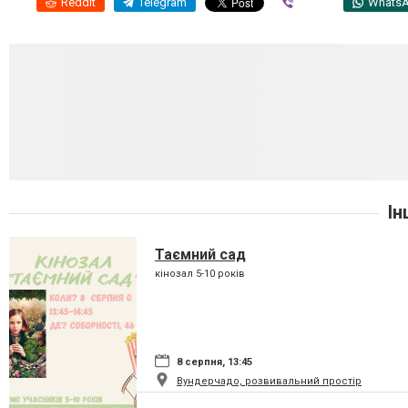
Reddit
Telegram
Viber
Whats
Ін
Таємний сад
кінозал 5-10 років
8 серпня, 13:45
Вундерчадо, розвивальний простір