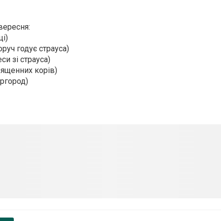
вересня:
ці)
руч годує страуса)
и зі страуса)
вященних корів)
иргород)