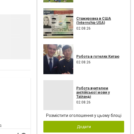
Стажировка в США
(Internship USA)
02.08.26
Робота в готелях Китаю
02.08.26
Робота вчителем
англійської мови у
Таїланді
02.08.26
Розмістити оголошення у цьому блоці
р
Додати