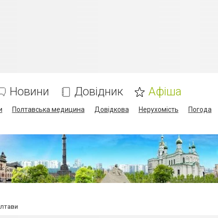
Новини
Довідник
Афіша
и
Полтавська медицина
Довідкова
Нерухомість
Погода
олтави