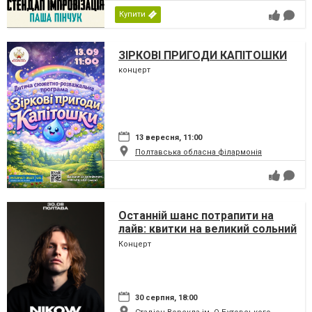
Купити
ЗІРКОВІ ПРИГОДИ КАПІТОШКИ
концерт
13 вересня, 11:00
Полтавська обласна філармонія
Останній шанс потрапити на
лайв: квитки на великий сольний
концерт Nikow у Полтаві
Концерт
стрімко тануть
30 серпня, 18:00