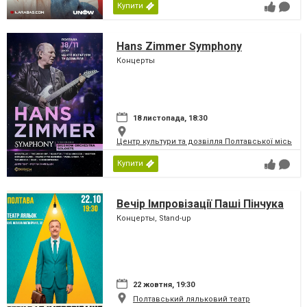
Купити
Hans Zimmer Symphony
Концерты
18 листопада, 18:30
Центр культури та дозвілля Полтавської міської
Купити
Вечір Імпровізації Паші Пінчука
Концерты, Stand-up
22 жовтня, 19:30
Полтавський ляльковий театр