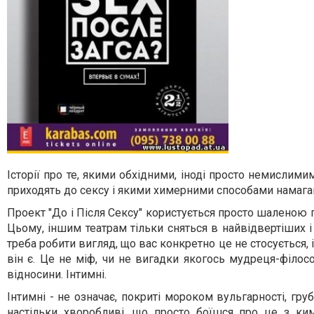
Історії про те, якими обхідними, іноді просто немислим
приходять до сексу і якими химерними способами намагаю
Проект "До і Після Сексу" користується просто шаленою 
Цьому, іншим театрам тільки сняться в найвідвертіших 
треба робити вигляд, що вас конкретно це не стосується, і 
він є. Це не міф, чи не вигадки якогось мудреця-філос
відносини. Інтимні.
Інтимні - не означає, покриті мороком вульгарності, грубос
настільки хворобливі, що просто боїшся про це з ки