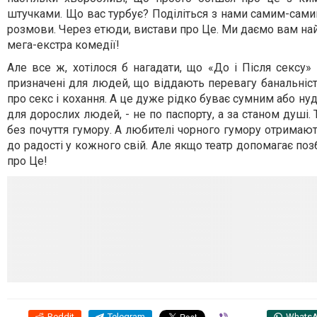
штучками. Що вас турбує? Поділіться з нами самим-сами
розмови. Через етюди, вистави про Це. Ми даємо вам най
мега-екстра комедії!
Але все ж, хотілося б нагадати, що «До і Після сексу»
призначені для людей, що віддають перевагу банальність
про секс і кохання. А це дуже рідко буває сумним або ну
для дорослих людей, - не по паспорту, а за станом душі.
без почуття гумору. А любителі чорного гумору отримают
до радості у кожного свій. Але якщо театр допомагає позб
про Це!
Reddit
Telegram
Viber
Whats