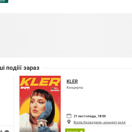
ші подіїї зараз
KLER
Концерты
21 листопада, 18:00
Вілла Крокодила, концерт холл
Купити