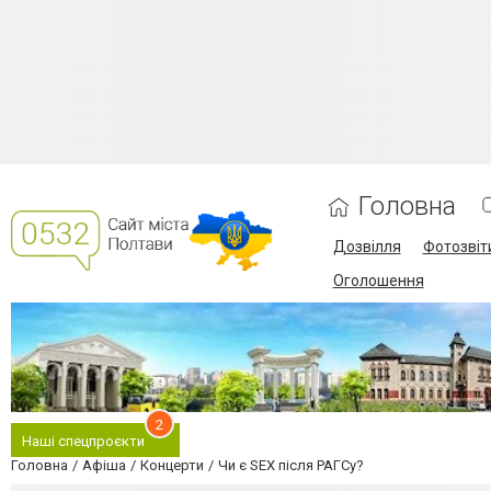
Головна
Дозвілля
Фотозвіт
Оголошення
2
Наші спецпроєкти
Головна
Афіша
Концерти
Чи є SEX після РАГСу?