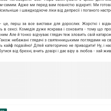
м-самим. Адже ми перед вам повністю відкриті. Ми готові
сильніше і швидкодіюче ліки від депресії і поганого настр
 - це, перш за все вистави для дорослих. Жорсткі і відв
 в сексі. Комедія дуже яскрава і соковита - тому що про
дним. Але й тонко відчуває глядач теж зловить свій катарс
 Також небажані глядачі з святенницькими поглядами на сві
ь кайф подвійно! Дітей категорично не приводити! Ну, і на
утися від брехні, вчить довірі і дає віру в любов - хай жи
App