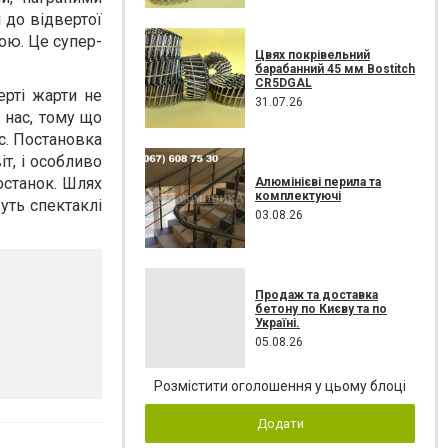
 до відвертої
ою. Це супер-
Цвях покрівельний
барабанний 45 мм Bostitch
CR5DGAL
ерті жарти не
31.07.26
 нас, тому що
ис. Постановка
т, і особливо
останок. Шлях
Алюмінієві перила та
комплектуючі
вуть спектаклі
03.08.26
Продаж та доставка
бетону по Києву та по
Україні.
05.08.26
Розмістити оголошення у цьому блоці
Додати