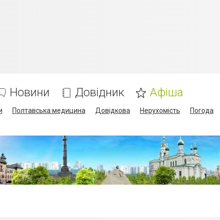
Новини
Довідник
Афіша
и
Полтавська медицина
Довідкова
Нерухомість
Погода