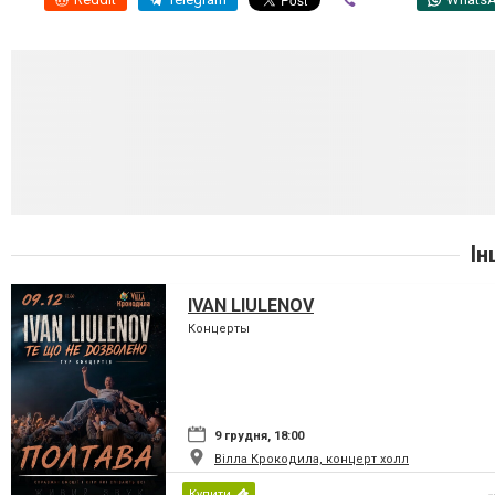
Ін
IVAN LIULENOV
Концерты
9 грудня, 18:00
Вілла Крокодила, концерт холл
Купити