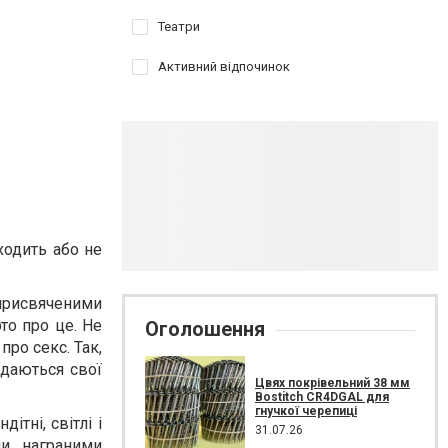
Театри
Активний відпочинок
ходить або не
 присвяченими
то про це. Не
Оголошення
про секс. Так,
адаються свої
Цвях покрівельний 38 мм
Bostitch CR4DGAL для
гнучкої черепиці
ітні, світлі і
31.07.26
и, награними