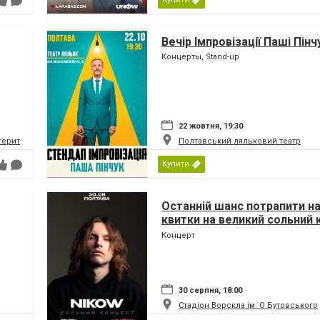
Вечір Імпровізації Паші Пінч
Концерты, Stand-up
22 жовтня, 19:30
 територіальної громади
Полтавський ляльковий театр
Купити
Останній шанс потрапити на
квитки на великий сольний
Nikow у Полтаві стрімко тан
Концерт
30 серпня, 18:00
Стадіон Ворскла ім. О.Бутовського