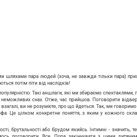
ими шляхами пара людей (хоча, не завжди тільки пара) при
ться потім піти від наслідків!
популярністю. Такі аншлаги, які ми збираємо спектаклями,
і неможливих снах. Отже, час прийшов. Поговорити відвер
взагалі, ви не розумієте, про що йдеться. Так, ми говоримо 
офа. Це цілком конкретне поняття, з яким у кожного скл
ті, брутальності або брудом якийсь. Інтимні - значить, тенд
мось поговорити. Все. Пора закінчувати з цими дитячим