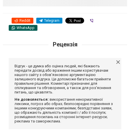
Reddit
Telegram
Viber
WhatsApp
Рецензія
Відгук - це думка або оцінка людей, які бажають
передати досвід або враження іншим користувачам
нашого сайту з обов'язковою аргументацією
залишеного відгука. Це допоможе багатьом прийняти
правильне рішення. Коментарі призначені для
спілкування та обговорення, а також для роз'яснення
питань, що цікавлять.
Не дозволяється:
використання ненормативної
лексики, погроз або образ; безпосереднє порівняння з
іншими конкуруючими компаніями; безпідставні заяви,
що ображають діяльність компанії і / або її послуги;
розміщення посилань на сторонні інтернет-ресурси;
реклама та самореклама.