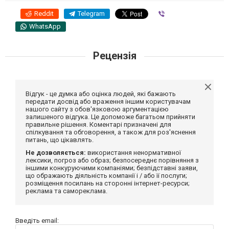
Reddit
Telegram
Viber
WhatsApp
Рецензія
Відгук - це думка або оцінка людей, які бажають
передати досвід або враження іншим користувачам
нашого сайту з обов'язковою аргументацією
залишеного відгука. Це допоможе багатьом прийняти
правильне рішення. Коментарі призначені для
спілкування та обговорення, а також для роз'яснення
питань, що цікавлять.
Не дозволяється:
використання ненормативної
лексики, погроз або образ; безпосереднє порівняння з
іншими конкуруючими компаніями; безпідставні заяви,
що ображають діяльність компанії і / або її послуги;
розміщення посилань на сторонні інтернет-ресурси;
реклама та самореклама.
Введіть email: