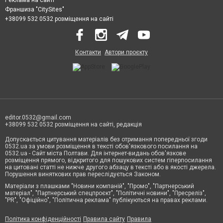
Франшиза "CitySites"
+38099 532 0532 розміщення на сайті
Контакти
Автори проєкту
editor.0532@gmail.com
+38099 532 0532 розміщення на сайті, редакція
Допускається цитування матеріалів без отримання попередньої згоди
0532.ua за умови розміщення в тексті обов'язкового посилання на
0532.ua - Сайт міста Полтави. Для інтернет-видань обов'язкове
розміщення прямого, відкритого для пошукових систем гіперпосилання
на цитовані статті не нижче другого абзацу в тексті або в якості джерела.
Порушення виняткових прав переслідується Законом.
Матеріали з плашками "Новини компаній", "Промо", "Партнерський
матеріал", "Партнерський спецпроєкт", "Політичні новини", "Пресреліз",
"PR", "Офіційно", "Політична реклама" публікуються на правах реклами.
Політика конфіденційності
Правила сайту
Правила