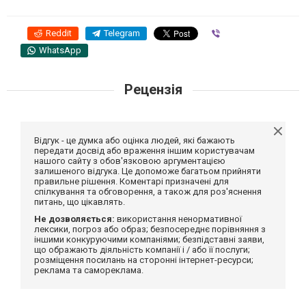
Reddit
Telegram
Viber
WhatsApp
Рецензія
Відгук - це думка або оцінка людей, які бажають
передати досвід або враження іншим користувачам
нашого сайту з обов'язковою аргументацією
залишеного відгука. Це допоможе багатьом прийняти
правильне рішення. Коментарі призначені для
спілкування та обговорення, а також для роз'яснення
питань, що цікавлять.
Не дозволяється:
використання ненормативної
лексики, погроз або образ; безпосереднє порівняння з
іншими конкуруючими компаніями; безпідставні заяви,
що ображають діяльність компанії і / або її послуги;
розміщення посилань на сторонні інтернет-ресурси;
реклама та самореклама.