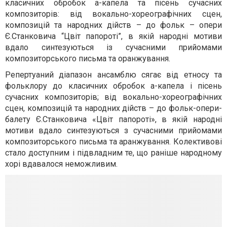
класичних обробок а-капела та пісень сучасних
композиторів: від вокально-хореографічних сцен,
композицій та народних дійств – до фольк – опери
Є.Станковича “Цвіт папороті”, в якій народні мотиви
вдало синтезуються із сучасними прийомами
композиторського письма та оранжування.
Репертуаний діапазон ансамблю сягає від етносу та
фольклору до класичних обробок а-капела і пісень
сучасних композиторів; від вокально-хореографічних
сцен, композицій та народних дійств – до фольк-опери-
балету Є.Станковича «Цвіт папороті», в якій народні
мотиви вдало синтезуються з сучасними прийомами
композиторського письма та аранжування. Колективові
стало доступним і підвладним те, що раніше народному
хорі вдавалося неможливим.