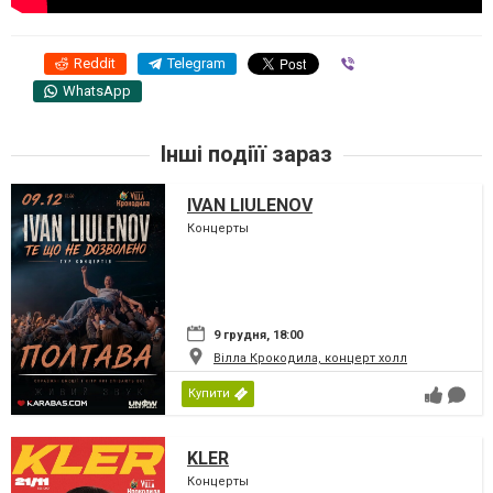
Reddit
Telegram
Viber
WhatsApp
Інші подіїї зараз
IVAN LIULENOV
Концерты
9 грудня, 18:00
Вілла Крокодила, концерт холл
Купити
KLER
Концерты