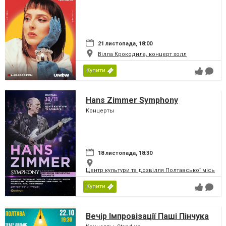
21 листопада, 18:00
Вілла Крокодила, концерт холл
Купити
Hans Zimmer Symphony
Концерты
18 листопада, 18:30
Центр культури та дозвілля Полтавської міської
Купити
Вечір Імпровізації Паші Пінчука