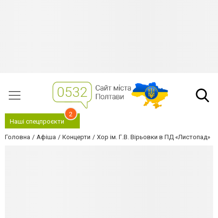
2
Наші спецпроєкти
Головна
Афіша
Концерти
Хор ім. Г.В. Вірьовки в ПД «Листопад»