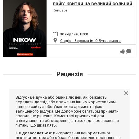
лайв: квитки на великий сольний
концерт Nikow у Полтаві
Концерт
стрімко тануть
30 серпня, 18:00
Стадіон Ворскла ім. О.Бутовського
Рецензія
Відгук - це думка або оцінка людей, які бажають
передати досвід або враження іншим користувачам
нашого сайту з обов'язковою аргументацією
залишеного відгука. Це допоможе багатьом прийняти
правильне рішення. Коментарі призначені для
спілкування та обговорення, а також для роз'яснення
питань, що цікавлять.
Не дозволяється:
використання ненормативної
лексики, погроз або образ; безпосереднє порівняння з