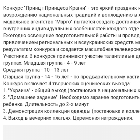
Конкурс "Принц і Принцеса Країни" - это яркий праздник 
возрождению национальных традиций и воплощению в жи
модельное агентство "Марго" пытается создать достойны
внутренних индивидуальных особенностей каждого отдел
Ежегодно освещение подготовительной работы и провед
привлечением региональных и всеукраинских средств м
результатам конкурса и создается масштабная телеверсия
Участники: В конкурсе принимают участие талантливые де
группах: Младшая группа - 4 - 9 лет
Средняя группа - 10 - 13 лет
Старшая группа - 14 - 16 лет - по предварительному касти
Конкурс включает 4 творческих сценических выхода:
1. "Украина" - общий выход (постановка в национальных 
2. "Домашнее задание". Необходимо заранее подготовит
ребенка. Длительность до 2-х минут
3. Демонстрация коллекции одежды (постановка и колле
4. Выход в вечерних платьях. Церемония награждения.