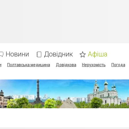
Новини
Довідник
Афіша
и
Полтавська медицина
Довідкова
Нерухомість
Погода