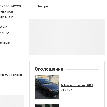
ского вкуса,
Театри
онкурса
циала и
ей с
ии по
астных
Оголошення
ывает талант
Mitsubishi Lancer, 2008
31.07.26