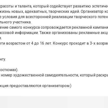
красоты и таланта, который содействует развитию эстетиче
знь новых, адекватных, творческих идей. Организатор к
е условия для всесторонней реализации творческого потен
ьного участника.
ение самого конкурса сопровождается рекламной кампани
ассовой информации. Также организованы рекламные акц
.
ти возрастом от 4 до 16 лет. Конкурс проходит в 3-х возр
нгу.
костюмах).
ь номер художественной самодеятельности, который раскр
кция предоставляются организатором.)