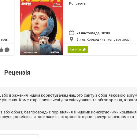
Концерты
21 листопада, 18:00
 територіальної громади
Вілла Крокодила, концерт холл
Купити
Рецензія
від або враження іншим користувачам нашого сайту з обов'язковою аргу
рішення. Коментарі призначені для спілкування та обговорення, а тако
з або образ; безпосереднє порівняння з іншими конкуруючими компанія
 послуги; розміщення посилань на сторонні інтернет-ресурси; реклама та