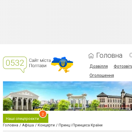
Головна
Дозвілля
Фотозвіт
Оголошення
2
Наші спецпроєкти
Головна
Афіша
Концерти
Принц і Принцеса Країни