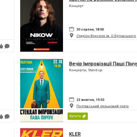
Nikow у Полтаві стрімко тан
Концерт
30 серпня, 18:00
Стадіон Ворскла ім. О.Бутовського
Вечір Імпровізації Паші Пінч
Концерты, Stand-up
22 жовтня, 19:30
Полтавський ляльковий театр
Купити
KLER