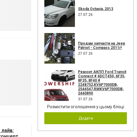
Skoda Octavia, 2013
27.07.26
Продам запчасти на Jeep
Patriot - Compass 2011г!
27.07.26
Ремонт АКПП Ford Transit
Connect # 6DCT450, 6F35,
8F35, 8F40 #
2248752,KV6P7000DB,
2544547,RMKV6P7000DB,
2440890
31.07.26
Розмістити оголошення у цьому блоці
Додати
 лайв:
 концерт