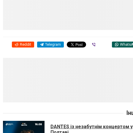
Reddit
Telegram
Viber
Whats
Ін
DANTES із незабутнім концертом у
Полтаві