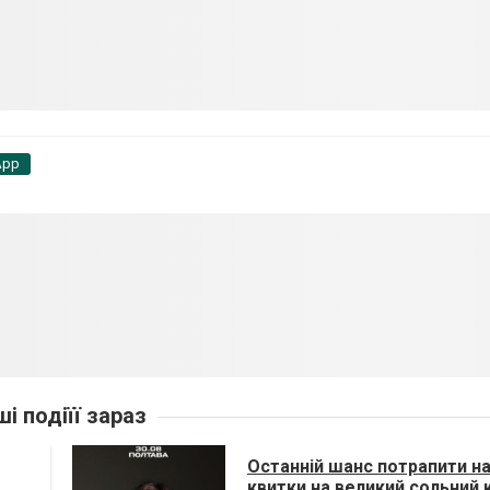
App
ші подіїї зараз
Останній шанс потрапити на
квитки на великий сольний