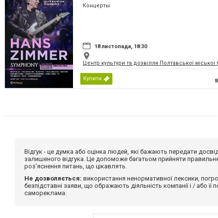
Концерты
18 листопада, 18:30
Центр культури та дозвілля Полтавської міської
Купити
Відгук - це думка або оцінка людей, які бажають передати дос
залишеного відгука. Це допоможе багатьом прийняти правильне 
роз'яснення питань, що цікавлять.
Не дозволяється:
використання ненормативної лексики, погро
безпідставні заяви, що ображають діяльність компанії і / або її
самореклама.