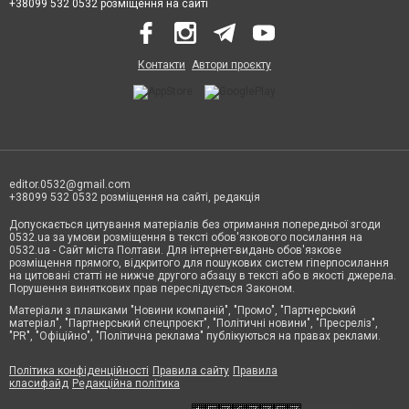
+38099 532 0532 розміщення на сайті
Контакти
Автори проєкту
editor.0532@gmail.com
+38099 532 0532 розміщення на сайті, редакція
Допускається цитування матеріалів без отримання попередньої згоди
0532.ua за умови розміщення в тексті обов'язкового посилання на
0532.ua - Сайт міста Полтави. Для інтернет-видань обов'язкове
розміщення прямого, відкритого для пошукових систем гіперпосилання
на цитовані статті не нижче другого абзацу в тексті або в якості джерела.
Порушення виняткових прав переслідується Законом.
Матеріали з плашками "Новини компаній", "Промо", "Партнерський
матеріал", "Партнерський спецпроєкт", "Політичні новини", "Пресреліз",
"PR", "Офіційно", "Політична реклама" публікуються на правах реклами.
Політика конфіденційності
Правила сайту
Правила
класифайд
Редакційна політика