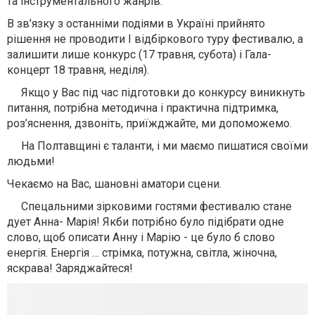
та інструментального жанрів.
В зв’язку з останніми подіями в Україні прийнято
рішення не проводити І відбіркового туру фестивалю, а
залишити лише конкурс (17 травня, субота) і Гала-
концерт 18 травня, неділя).
Якщо у Вас під час підготовки до конкурсу виникнуть
питання, потрібна методична і практична підтримка,
роз’яснення, дзвоніть, приїжджайте, ми допоможемо.
На Полтавщині є таланти, і ми маємо пишатися своїми
людьми!
Чекаємо на Вас, шановні аматори сцени.
Спецальними зірковими гостями фестивалю стане
дует Анна- Марія! Якби потрібно було підібрати одне
слово, щоб описати Анну і Марію - це було б слово
енергія. Енергія … стрімка, потужна, світла, жіночна,
яскрава! Заряджайтеся!