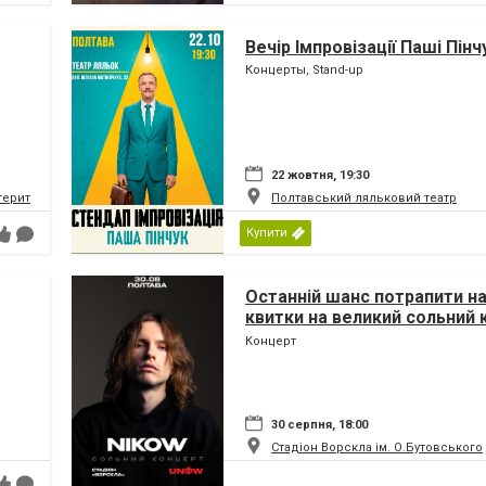
Вечір Імпровізації Паші Пінч
Концерты, Stand-up
22 жовтня, 19:30
 територіальної громади
Полтавський ляльковий театр
Купити
Останній шанс потрапити на
квитки на великий сольний
Nikow у Полтаві стрімко тан
Концерт
30 серпня, 18:00
Стадіон Ворскла ім. О.Бутовського