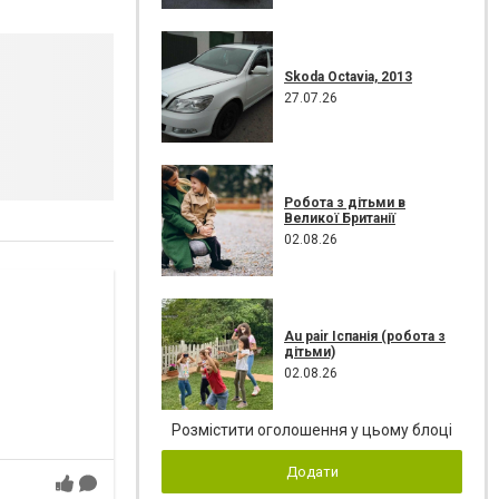
Skoda Octavia, 2013
27.07.26
Робота з дітьми в
Великої Британії
02.08.26
Au pair Іспанія (робота з
дітьми)
02.08.26
Розмістити оголошення у цьому блоці
Додати