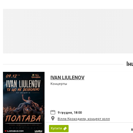
Ін
IVAN LIULENOV
Концерты
9 грудня, 18:00
Вілла Крокодила, концерт холл
Купити