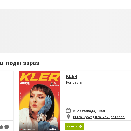
ші подіїї зараз
KLER
Концерты
21 листопада, 18:00
Вілла Крокодила, концерт холл
Купити