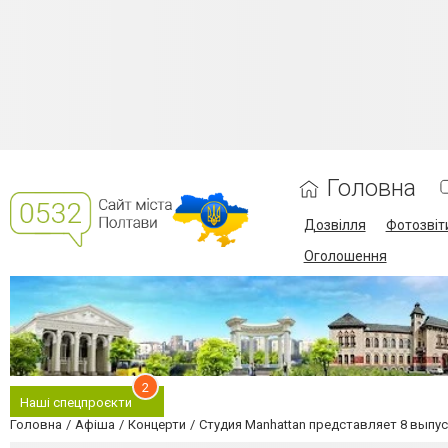
Головна
Дозвілля
Фотозвіт
Оголошення
2
Наші спецпроєкти
Головна
Афіша
Концерти
Студия Manhattan представляет 8 выпу