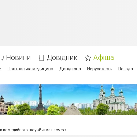
Новини
Довідник
Афіша
и
Полтавська медицина
Довідкова
Нерухомість
Погода
ск комедийного шоу «Битва насмех»