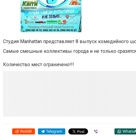
Студия Manhattan представляет 8 выпуск комедийного шо
Самые смешные коллективы города и не только сразятся 
Количество мест ограничено!!!
Reddit
Telegram
Viber
Whats