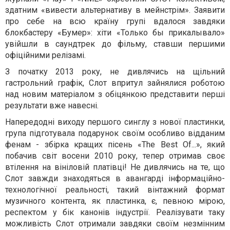
здатним «вивести альтернативу в мейнстрім». Заявити
про себе на всю країну групі вдалося завдяки
блокбастеру «Бумер»: хіти «Только бы прикалывало»
увійшли в саундтрек до фільму, ставши першими
офіційними релізамі.
З початку 2013 року, не дивлячись на щільний
гастрольний графік, Слот впритул зайнялися роботою
над новим матеріалом з обіцянкою представити перші
результати вже навесні.
Напередодні виходу першого синглу з нової пластинки,
група підготувала подарунок своїм особливо відданим
фенам - збірка кращих пісень «The Best Of...», який
побачив світ восени 2010 року, тепер отримав своє
втілення на вініловій платівці! Не дивлячись на те, що
Слот завжди знаходяться в авангарді інформаційно-
технологічної реальності, такий вінтажний формат
музичного контента, як пластинка, є, певною мірою,
респектом у бік канонів індустрії. Реалізувати таку
можливість Слот отримали завдяки своїм незмінним