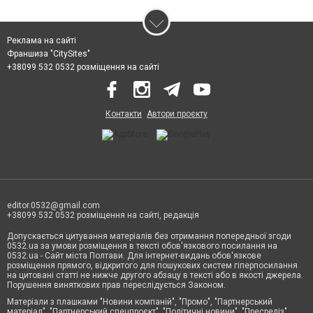
Реклама на сайті
Франшиза "CitySites"
+38099 532 0532 розміщення на сайті
Контакти
Автори проєкту
editor.0532@gmail.com
+38099 532 0532 розміщення на сайті, редакція
Допускається цитування матеріалів без отримання попередньої згоди
0532.ua за умови розміщення в тексті обов'язкового посилання на
0532.ua - Сайт міста Полтави. Для інтернет-видань обов'язкове
розміщення прямого, відкритого для пошукових систем гіперпосилання
на цитовані статті не нижче другого абзацу в тексті або в якості джерела.
Порушення виняткових прав переслідується Законом.
Матеріали з плашками "Новини компаній", "Промо", "Партнерський
матеріал", "Партнерський спецпроєкт", "Політичні новини", "Пресреліз",