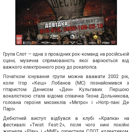
Група Слот — одна з провідних рок-команд на російській
сцені, музична спрямованість якої варіюється від
важкого електронного року до рокапопса.
Початком існування групи можна вважати 2002 рік,
коли Ігор «Кеш» Лобанов (МС) познайомився з
гітаристом Денисом «Ден» Кульгавих. Першою
вокалісткою стала відома співачка Теона Дольникова,
головна героїня мюзиклів «Метро» і «Нотр-пані Де
Парі».
Дебютний виступ відбувся в клубі «Крапка» на
фестивалі «Twist Fest-2», після чого нині покійні
журнали «Play» і «NME» охрестили СЛОТ колективом,