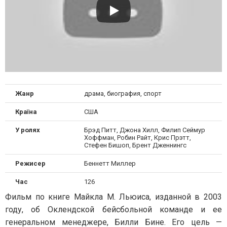
Жанр
драма, биография, спорт
Країна
США
У ролях
Брэд Питт, Джона Хилл, Филип Сеймур
Хоффман, Робин Райт, Крис Прэтт,
Стефен Бишоп, Брент Дженнингс
Режисер
Беннетт Миллер
Час
126
Фильм по книге Майкла M. Льюиса, изданной в 2003
году, об Оклендской бейсбольной команде и ее
генеральном менеджере, Билли Бине. Его цель —