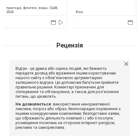
пригоди, фентезі, екшн, США,
2026
Кіно
Рецензія
Відгук - це думка або оцінка людей, які бажають
передати досвід або враження іншим користувачам
нашого сайту з обов'язковою аргументацією
залишеного відгука. Це допоможе багатьом прийняти
правильне рішення. Коментарі призначені для
спілкування та обговорення, а також для роз'яснення
питань, що цікавлять.
Не дозволяється:
використання ненормативної
лексики, погроз або образ; безпосереднє порівняння з
іншими конкуруючими компаніями; безпідставні заяви,
що ображають діяльність компанії і / або її послуги;
розміщення посилань на сторонні інтернет-ресурси;
реклама та самореклама.