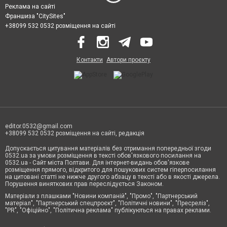
Реклама на сайті
Франшиза "CitySites"
+38099 532 0532 розміщення на сайті
Контакти
Автори проєкту
editor.0532@gmail.com
+38099 532 0532 розміщення на сайті, редакція
Допускається цитування матеріалів без отримання попередньої згоди
0532.ua за умови розміщення в тексті обов'язкового посилання на
0532.ua - Сайт міста Полтави. Для інтернет-видань обов'язкове
розміщення прямого, відкритого для пошукових систем гіперпосилання
на цитовані статті не нижче другого абзацу в тексті або в якості джерела.
Порушення виняткових прав переслідується Законом.
Матеріали з плашками "Новини компаній", "Промо", "Партнерський
матеріал", "Партнерський спецпроєкт", "Політичні новини", "Пресреліз",
"PR", "Офіційно", "Політична реклама" публікуються на правах реклами.