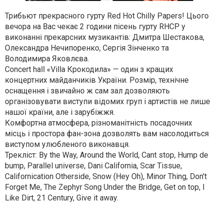
Трибьют прекрасного гурту Red Hot Chilly Papers! Цього
вечора на Вас чекає 2 години пісень гурту RHCP у
виконанні прекарсних музикантів: Дмитра Шестакова,
Олександра Нечипоренко, Сергія Зінченко та
Володимира Яковлєва.
Concert hall «Villa Крокодила» — один з кращих
концертних майданчиків України. Розмір, технічне
оснащення і звичайно ж сам зал дозволяють
організовувати виступи відомих груп і артистів не лише
нашої країни, але і зарубіжжя.
Комфортна атмосфера, різноманітність посадочних
місць і простора фан-зона дозволять вам насолодиться
виступом улюбленого виконавця.
Трекліст: By the Way, Around the World, Cant stop, Hump de
bump, Parallel universe, Dani California, Scar Tissue,
Californication Otherside, Snow (Hey Oh), Minor Thing, Don't
Forget Me, The Zephyr Song Under the Bridge, Get on top, I
Like Dirt, 21 Century, Give it away.