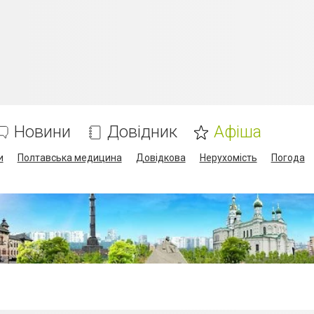
Новини
Довідник
Афіша
и
Полтавська медицина
Довідкова
Нерухомість
Погода