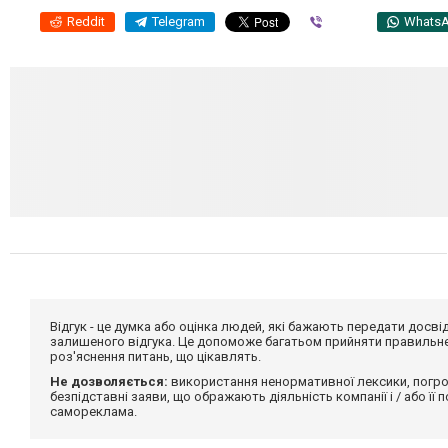
Reddit
Telegram
Viber
Whats
Відгук - це думка або оцінка людей, які бажають передати дос
залишеного відгука. Це допоможе багатьом прийняти правильне 
роз'яснення питань, що цікавлять.
Не дозволяється:
використання ненормативної лексики, погро
безпідставні заяви, що ображають діяльність компанії і / або її
самореклама.