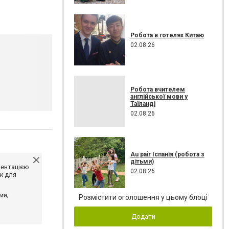
Робота в готелях Китаю
02.08.26
Робота вчителем
англійської мови у
Таїланді
02.08.26
Au pair Іспанія (робота з
дітьми)
ментацією
02.08.26
ж для
ми;
Розмістити оголошення у цьому блоці
Додати