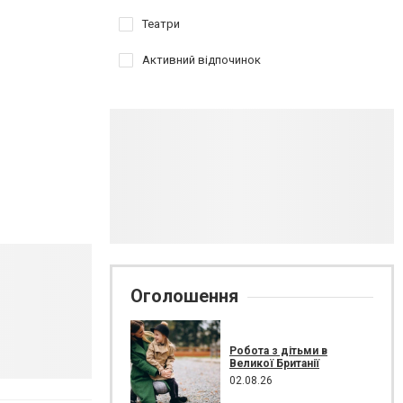
Театри
Активний відпочинок
Оголошення
Робота з дітьми в
Великої Британії
02.08.26