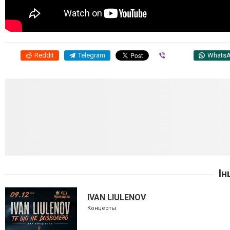
Reddit
Telegram
Viber
Whats
Ін
IVAN LIULENOV
Концерты