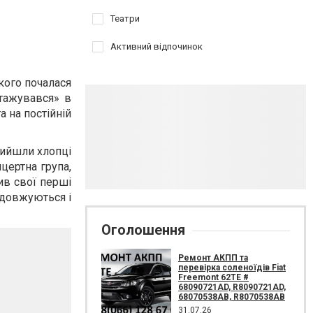
Театри
Активний відпочинок
кого почалася
стажувався» в
 на постійній
прийшли хлопці
цертна група,
бив свої перші
одовжуються і
Оголошення
Ремонт АКПП та
перевірка соленоїдів Fiat
Freemont 62TE #
68090721AD, R8090721AD,
68070538AB, R8070538AB
31.07.26