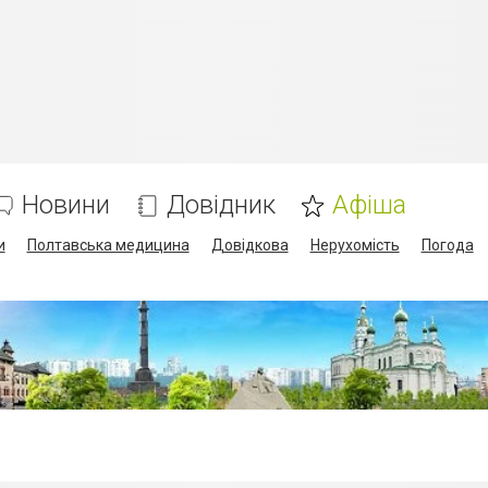
Новини
Довідник
Афіша
и
Полтавська медицина
Довідкова
Нерухомість
Погода