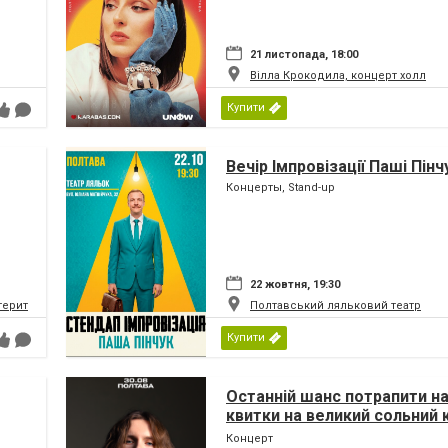
21 листопада, 18:00
Вілла Крокодила, концерт холл
Купити
Вечір Імпровізації Паші Пінч
Концерты, Stand-up
22 жовтня, 19:30
 територіальної громади
Полтавський ляльковий театр
Купити
Останній шанс потрапити на
квитки на великий сольний
Nikow у Полтаві стрімко тан
Концерт