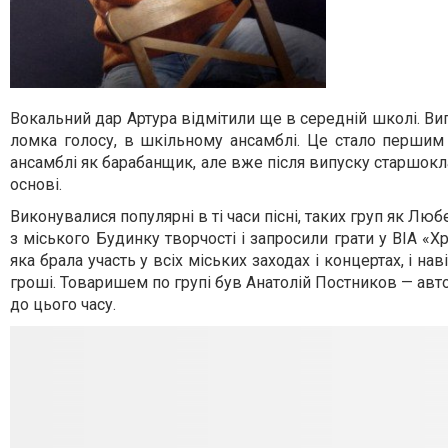
Вокальний дар Артура відмітили ще в середній школі. Ви
ломка голосу, в шкільному ансамблі. Це стало першим 
ансамблі як барабанщик, але вже після випуску старшокл
основі.
Виконувалися популярні в ті часи пісні, таких груп як Л
з міського Будинку творчості і запросили грати у ВІА «
яка брала участь у всіх міських заходах і концертах, і на
гроші. Товаришем по групі був Анатолій Постников — авто
до цього часу.