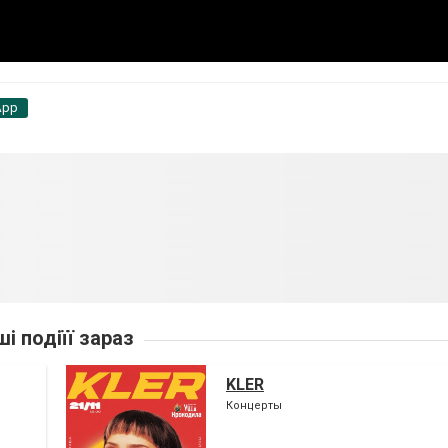
App
ші подіїї зараз
KLER
Концерты