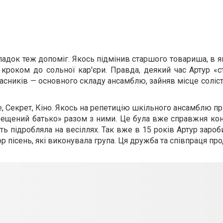
падок теж допоміг. Якось підмінив старшого товариша, в я
кроком до сольної кар'єри. Правда, деякий час Артур «
асників — основного складу ансамблю, зайняв місце соліста
юбе, Секрет, Кiно. Якось на репетицію шкільного ансамблю 
Хрещений батько» разом з ними. Це була вже справжня кон
віть підробляла на весіллях. Так вже в 15 років Артур заро
р пісень, які виконувала група. Ця дружба та співпраця пр