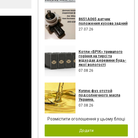
8651A065 датчик
положения кузова задний
27.07.26
Котли «БРІК» тривалого
горіння на тирсі та
відходах деревини будь-
якої вологості
07.08.26
Куплю фуз отстой
подсолнечного масла
Украина.
07.08.26
Розмістити оголошення у цьому блоці
Додати