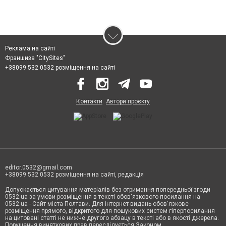
Реклама на сайті
Франшиза "CitySites"
+38099 532 0532 розміщення на сайті
Контакти
Автори проєкту
editor.0532@gmail.com
+38099 532 0532 розміщення на сайті, редакція
Допускається цитування матеріалів без отримання попередньої згоди
0532.ua за умови розміщення в тексті обов'язкового посилання на
0532.ua - Сайт міста Полтави. Для інтернет-видань обов'язкове
розміщення прямого, відкритого для пошукових систем гіперпосилання
на цитовані статті не нижче другого абзацу в тексті або в якості джерела.
Порушення виняткових прав переслідується Законом.