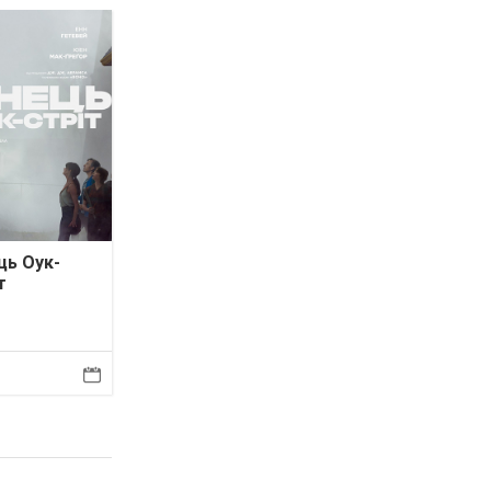
ць Оук-
т