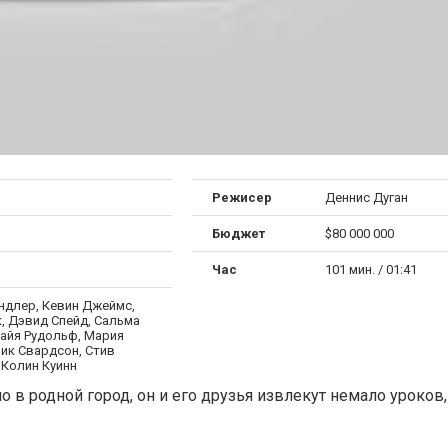
Режисер
Деннис Дуган
Бюджет
$80 000 000
Час
101 мин. / 01:41
ндлер, Кевин Джеймс,
, Дэвид Спейд, Сальма
Майя Рудольф, Мария
Ник Свардсон, Стив
 Колин Куинн
 в родной город, он и его друзья извлекут немало уроков,