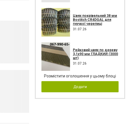
Цвях покрівельний 38 мм
Bostitch CR4DGAL для
гнучкої черепиці
31.07.26
Рейковий цвях по дереву
3,1х90 мм ГЛАДКИЙ (3000
шт)
31.07.26
Розмістити оголошення у цьому блоці
Додати