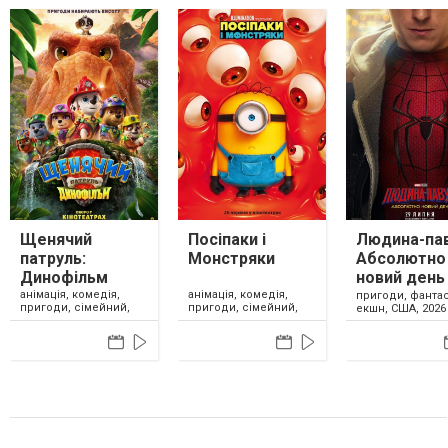
Щенячий
Посіпаки і
Людина-пав
патруль:
Монстряки
Абсолютно
Динофільм
новий день
анімація, комедія,
анімація, комедія,
пригоди, фантас
пригоди, сімейний,
пригоди, сімейний,
екшн, США, 2026
США, 2026
США, 2026