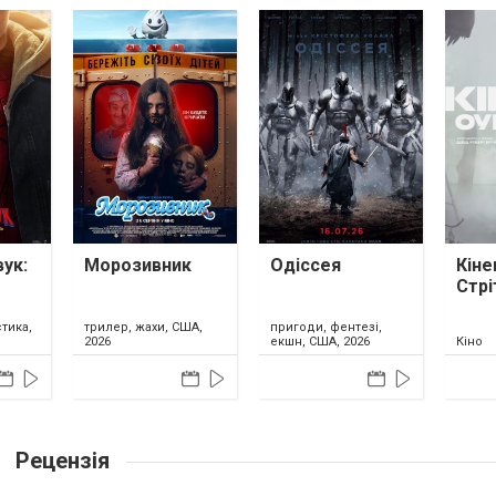
ук:
Морозивник
Одіссея
Кіне
Стрі
тика,
трилер, жахи, США,
пригоди, фентезі,
2026
екшн, США, 2026
Кіно
Рецензія