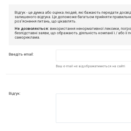
Відгук - це думка або оцінка людей, які бажають передати дос
залишеного відгука. Це допоможе багатьом прийняти правильне 
роз'яснення питань, що цікавлять.
Не дозволяється:
використання ненормативної лексики, погро
безпідставні заяви, що ображають діяльність компанії і / або її
самореклама.
Введіть email:
Ваш e-mail не відображатиметься на сайті
Відгук: