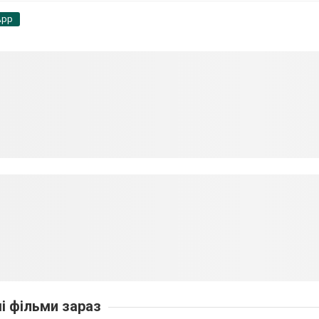
App
ші фільми зараз