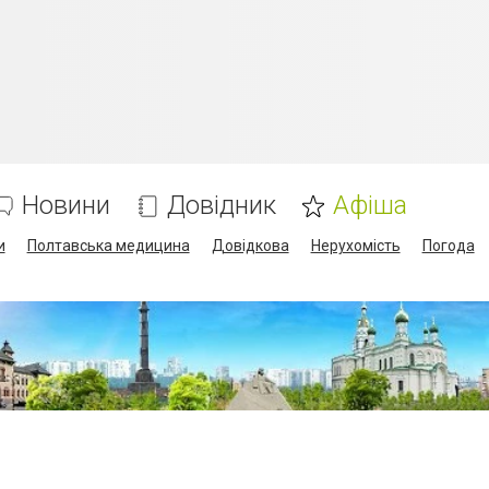
Новини
Довідник
Афіша
и
Полтавська медицина
Довідкова
Нерухомість
Погода