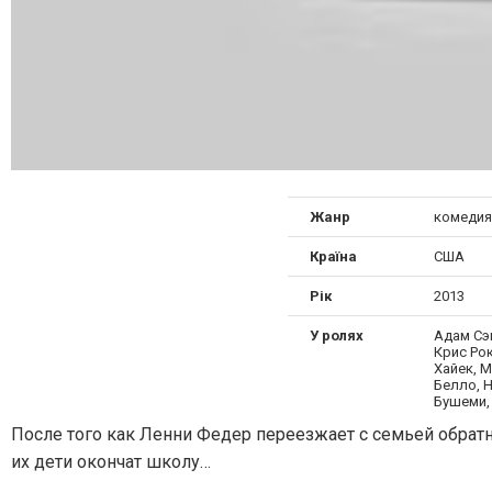
Жанр
комедия
Країна
США
Рік
2013
У ролях
Адам Сэ
Крис Рок
Хайек, 
Белло, 
Бушеми,
После того как Ленни Федер переезжает с семьей обратно
их дети окончат школу…